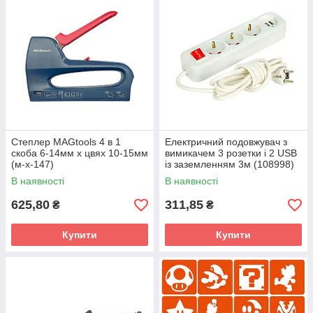
Степлер MAGtools 4 в 1
Електричний подовжувач з
скоба 6-14мм x цвях 10-15мм
вимикачем 3 розетки і 2 USB
(м-х-147)
із заземленням 3м (108998)
В наявності
В наявності
625,80
311,85
₴
₴
Купити
Купити