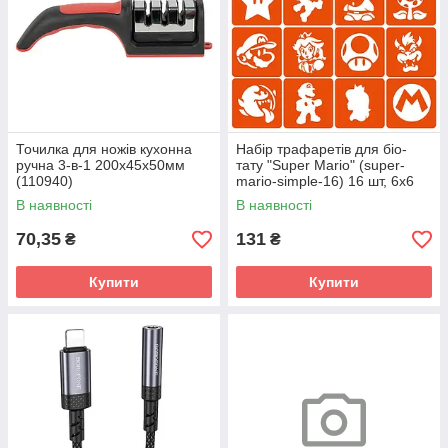
Точилка для ножів кухонна
Набір трафаретів для біо-
ручна 3-в-1 200х45х50мм
тату "Super Mario" (super-
(110940)
mario-simple-16) 16 шт, 6х6
см
В наявності
В наявності
70,35
131
₴
₴
Купити
Купити