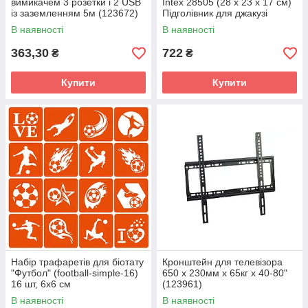
вимикачем 3 розетки і 2 USB
Intex 28505 (28 x 23 x 17 см)
із заземленням 5м (123672)
Підголівник для джакузі
В наявності
В наявності
363,30
722
₴
₴
Купити
Купити
Набір трафаретів для біотату
Кронштейн для телевізора
"Футбол" (football-simple-16)
650 x 230мм x 65кг x 40-80"
16 шт, 6х6 см
(123961)
В наявності
В наявності