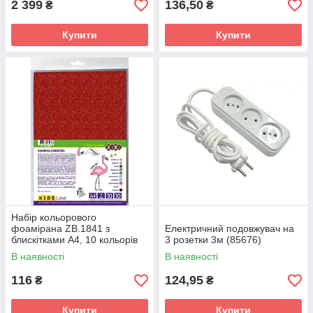
2 399
136,50
₴
₴
Купити
Купити
Набір кольорового
фоамірана ZB.1841 з
Електричний подовжувач на
блискітками А4, 10 кольорів
3 розетки 3м (85676)
10 сторінок 2 мм
В наявності
В наявності
116
124,95
₴
₴
Купити
Купити