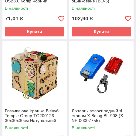
USB3.0 Колір Чорний
оцинковане (ВО-5)
В наявності
В наявності
71,01
102,90
₴
₴
Купити
Купити
Розвиваюча іграшка Бізікуб
Ліхтарик велосипедний зі
Temple Group TG200126
стопом X-Balog BL-908 (S-
30х30х30см Натуральний
NF-00007755)
В наявності
В наявності