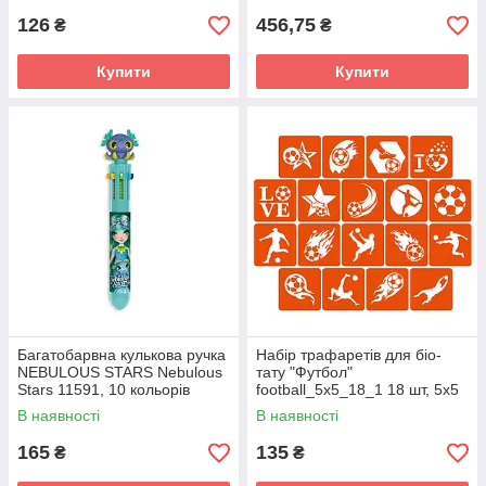
126
456,75
₴
₴
Купити
Купити
Багатобарвна кулькова ручка
Набір трафаретів для біо-
NEBULOUS STARS Nebulous
тату "Футбол"
Stars 11591, 10 кольорів
football_5x5_18_1 18 шт, 5х5
см
В наявності
В наявності
165
135
₴
₴