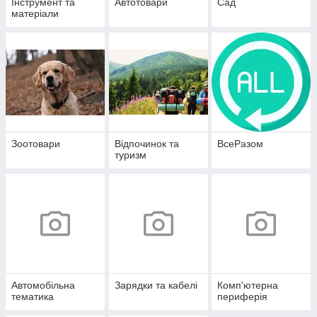
Інструмент та
Автотовари
Сад
матеріали
Зоотовари
Відпочинок та
ВсеРазом
туризм
Автомобiльна
Зарядки та кабелі
Комп'ютерна
тематика
периферія