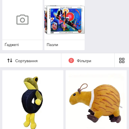
Ґаджеті
Пазли
Сортування
0
Фільтри