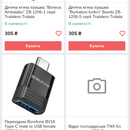
Дитяча м'яка іграшка "Boneca
Дитяча м'яка іграшка
Ambalabu" ZB-1206-1 серії
"Burbaloni lurilori" Bambi ZB-
Tralalero Tralala
1206-5 серії Tralalero Tralala
В наявності
В наявності
305
305
₴
₴
Купити
Купити
Перехідник Borofone BV18
Type-C male to USB female
Відро господарське TNX 5л