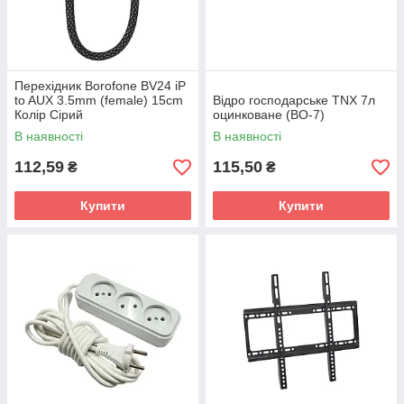
Перехідник Borofone BV24 iP
to AUX 3.5mm (female) 15cm
Відро господарське TNX 7л
Колір Сiрий
оцинковане (ВО-7)
В наявності
В наявності
112,59
115,50
₴
₴
Купити
Купити