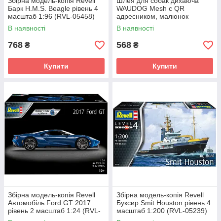
Збірна модель-копія Revell
Шлея для собак дихаюча
Барк H.M.S. Beagle рівень 4
WAUDOG Mesh с QR
масштаб 1:96 (RVL-05458)
адресником, малюнок
«Луска», XS, А 24 см, В 30-36
В наявності
В наявності
см
768
568
₴
₴
Купити
Купити
Збірна модель-копія Revell
Збірна модель-копія Revell
Автомобіль Ford GT 2017
Буксир Smit Houston рівень 4
рівень 2 масштаб 1:24 (RVL-
масштаб 1:200 (RVL-05239)
07824)