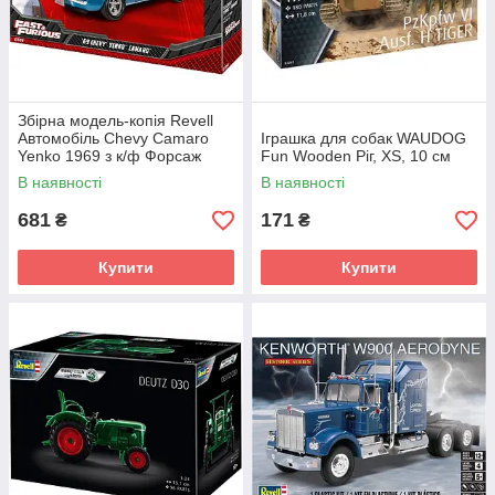
Збірна модель-копія Revell
Автомобіль Chevy Camaro
Іграшка для собак WAUDOG
Yenko 1969 з к/ф Форсаж
Fun Wooden Ріг, XS, 10 см
рівень 5 ма 1:25 (RVL-07694)
В наявності
В наявності
681
171
₴
₴
Купити
Купити