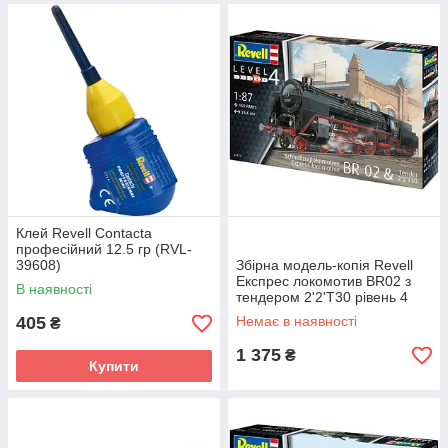
Клей Revell Contacta
професійний 12.5 гр (RVL-
39608)
Збірна модель-копія Revell
Експрес локомотив BR02 з
В наявності
тендером 2'2'T30 рівень 4
масштаб 1:87 (RVL-02171)
405
Немає в наявності
₴
1 375
₴
Купити