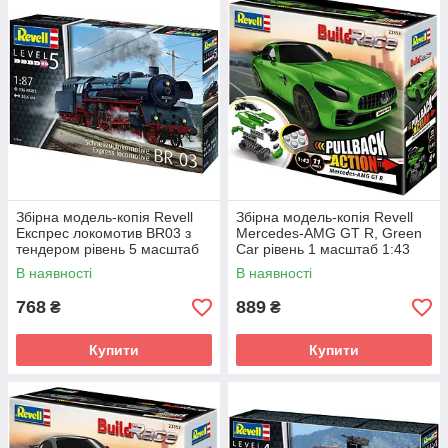
Збірна модель-копія Revell
Збірна модель-копія Revell
Експрес локомотив BR03 з
Mercedes-AMG GT R, Green
тендером рівень 5 масштаб
Car рівень 1 масштаб 1:43
1:87 (RVL-02166)
(RVL-23153)
В наявності
В наявності
768
889
₴
₴
Купити
Купити