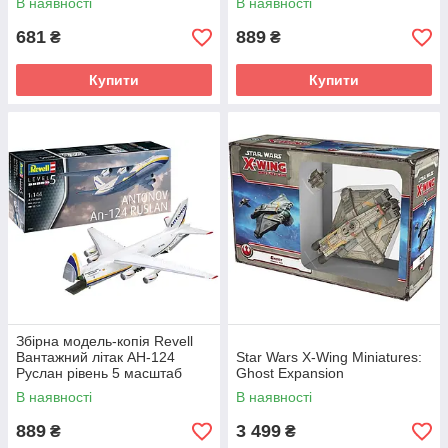
В наявності
В наявності
681
889
₴
₴
Купити
Купити
Збірна модель-копія Revell
Вантажний літак АН-124
Star Wars X-Wing Miniatures:
Руслан рівень 5 масштаб
Ghost Expansion
1:144 (RVL-03807)
В наявності
В наявності
889
3 499
₴
₴