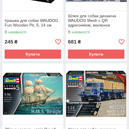
Шлея для собак дихаюча
Іграшка для собак WAUDOG
WAUDOG Mesh с QR
Fun Wooden Ріг, S, 14 см
адресником, малюнок
«Луска», S, A 30 см, В 35-48
В наявності
В наявності
см
245
681
₴
₴
Купити
Купити