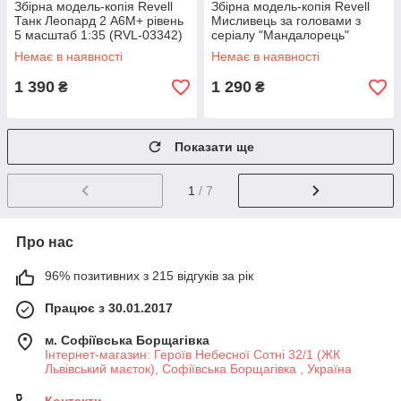
Збірна модель-копія Revell
Збірна модель-копія Revell
Танк Леопард 2 A6M+ рівень
Мисливець за головами з
5 масштаб 1:35 (RVL-03342)
серіалу "Мандалорець"
рівень 3 м 1:9 (RVL-06784)
Немає в наявності
Немає в наявності
1 390
1 290
₴
₴
Показати ще
1
/ 7
Про нас
96% позитивних з 215 відгуків за рік
Працює з 30.01.2017
м. Софіївська Борщагівка
Інтернет-магазин: Героїв Небесної Сотні 32/1 (ЖК
Львівський маєток), Софіївська Борщагівка , Україна