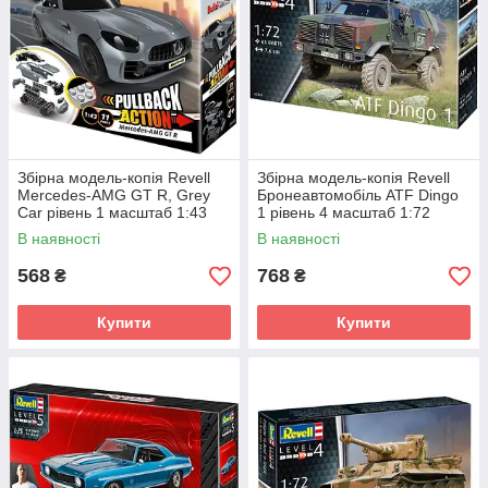
Збірна модель-копія Revell
Збірна модель-копія Revell
Mercedes-AMG GT R, Grey
Бронеавтомобіль ATF Dingo
Car рівень 1 масштаб 1:43
1 рівень 4 масштаб 1:72
(RVL-23152)
(RVL-03345)
В наявності
В наявності
568
768
₴
₴
Купити
Купити