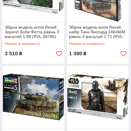
Збірна модель-копія Revell
Збірна модель-копія Revell
Зореліт Боби Фетта рівень 3
набір Танк Леопард 2A6/A6M
масштаб 1:88 (RVL-06785)
рівень 4 масштаб 1:72 (RVL-
63180)
Немає в наявності
Немає в наявності
3 510
1 390
₴
₴