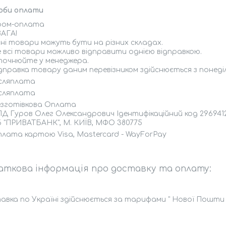
оби оплати
ром-оплата
АГА!

зні товари можуть бути на різних складах.

 всі товари можливо відправити однією відправкою.

очнюйте у менеджера.

дправка товару даним перевізником здійснюється з понеді
сляплата
сляплата
зготівкова Оплата
Д Гуров Олег Олександрович Ідентифікаційний код 296941295
 "ПРИВАТБАНК", М. КИЇВ, МФО 380775
лата картою Visa, Mastercard - WayForPay
вка по Україні здійснюється за тарифами " Нової Пошти (