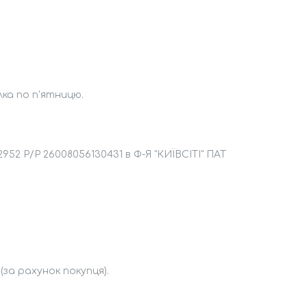
лка по п'ятницю.
2 Р/Р 26008056130431 в Ф-Я "КИЇВСІТІ" ПАТ 
за рахунок покупця).