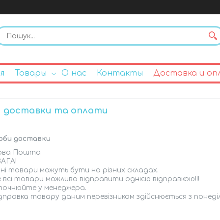
я
Товары
О нас
Контакты
Доставка и оп
 доставки та оплати
оби доставки
ова Пошта
АГА!

зні товари можуть бути на різних складах.

 всі товари можливо відправити однією відправкою!!!

очнюйте у менеджера.

дправка товару даним перевізником здійснюється з понеді