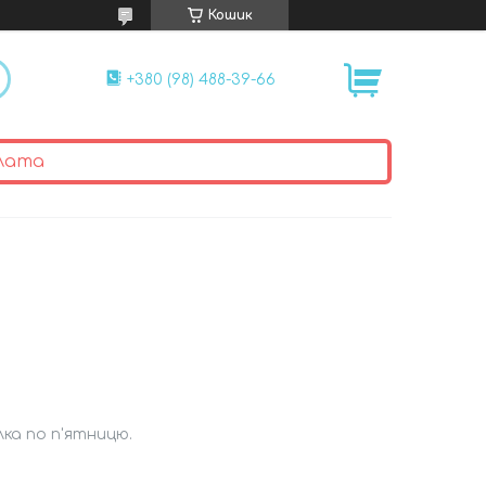
Кошик
+380 (98) 488-39-66
лата
лка по п'ятницю.