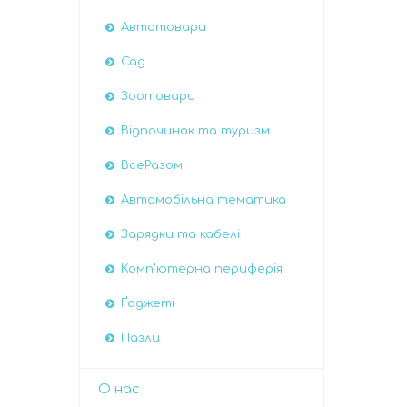
Автотовари
Сад
Зоотовари
Відпочинок та туризм
ВсеРазом
Автомобiльна тематика
Зарядки та кабелі
Комп'ютерна периферія
Ґаджеті
Пазли
О нас