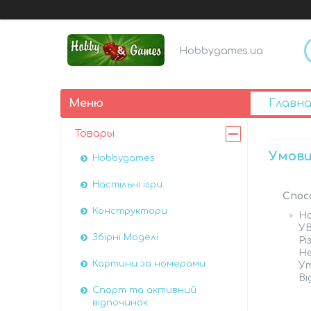
Hobbygames.ua
Главна
Товары
Умови
Hobbygames
Настільні ігри
Спос
Конструктори
Н
УВ
Збірні Моделі
Рі
Не
Картини за номерами
Ут
Ві
Спорт та активний
відпочинок