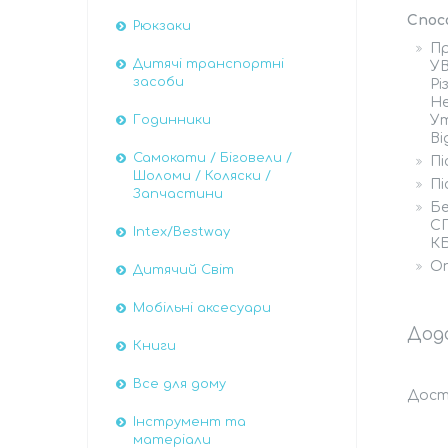
Спос
Рюкзаки
П
Дитячі транспортні
УВ
засоби
Рі
Не
Ут
Годинники
Ві
Самокати / Біговели /
Пі
Шоломи / Коляски /
Пі
Запчастини
Бе
СП
Intex/Bestway
КБ
Оп
Дитячий Світ
Мобільні аксесуари
Книги
Все для дому
Доста
Інструмент та
матеріали