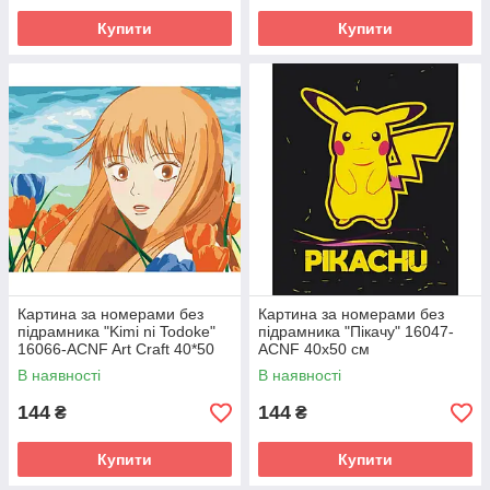
Купити
Купити
Картина за номерами без
Картина за номерами без
підрамника "Kimi ni Todoke"
підрамника "Пікачу" 16047-
16066-ACNF Art Craft 40*50
ACNF 40х50 см
см
В наявності
В наявності
144
144
₴
₴
Купити
Купити