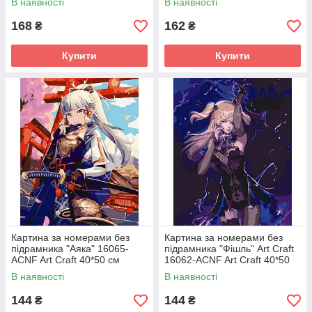
В наявності
В наявності
168
162
₴
₴
Купити
Купити
Картина за номерами без
Картина за номерами без
підрамника "Аяка" 16065-
підрамника "Фішль" Art Craft
ACNF Art Craft 40*50 см
16062-ACNF Art Craft 40*50
см
В наявності
В наявності
144
144
₴
₴