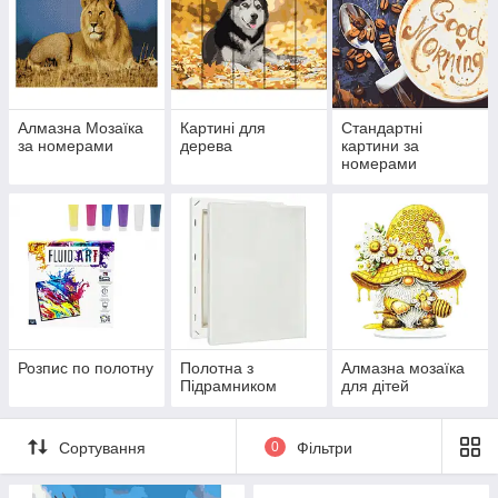
Алмазна Мозаїка
Картині для
Стандартні
за номерами
дерева
картини за
номерами
Розпис по полотну
Полотна з
Алмазна мозаїка
Підрамником
для дітей
Сортування
0
Фільтри