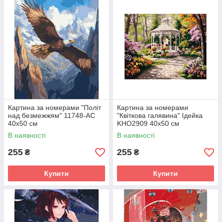
Картина за номерами "Політ
Картина за номерами
над безмежжям" 11748-AC
"Квіткова галявина" Ідейка
40х50 см
KHO2909 40х50 см
В наявності
В наявності
255
255
₴
₴
Купити
Купити