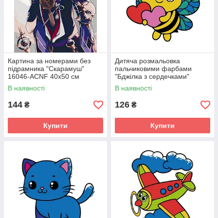
Картина за номерами без
Дитяча розмальовка
підрамника "Скарамуш"
пальчиковими фарбами
16046-ACNF 40х50 см
"Бджілка з сердечками"
15635-AC 25х25 см
В наявності
В наявності
144
126
₴
₴
Купити
Купити