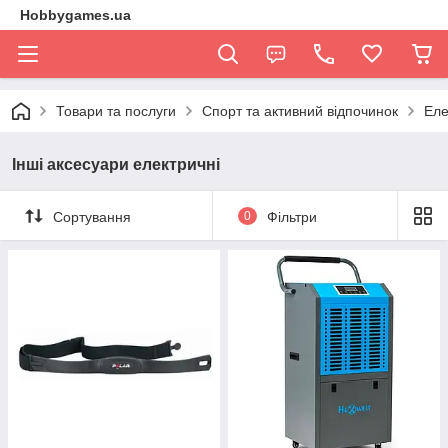
Hobbygames.ua
Товари та послуги
Спорт та активний відпочинок
Еле
Інші аксесуари електричні
Сортування
0
Фільтри