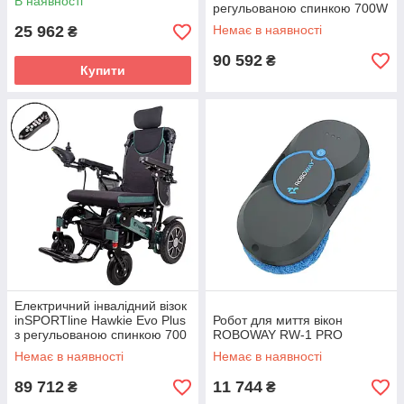
В наявності
регульованою спинкою 700W
25 962
Немає в наявності
₴
90 592
₴
Купити
Електричний інвалідний візок
inSPORTline Hawkie Evo Plus
Робот для миття вікон
з регульованою спинкою 700
ROBOWAY RW-1 PRO
Вт
Немає в наявності
Немає в наявності
89 712
11 744
₴
₴