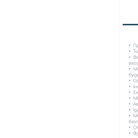
Пр
Т
Ве
вхо
М
будь
С
Ін
Е
Мі
А
Ід
М
без
О
Ф