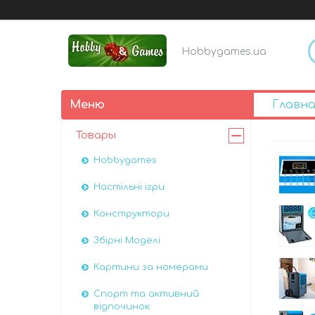
Hobbygames.ua
Главна
Товары
Hobbygames
Настільні ігри
Конструктори
Збірні Моделі
Картини за номерами
Спорт та активний
відпочинок