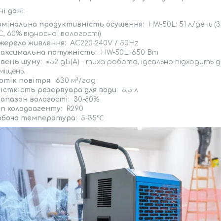
ні дані
:
омінальна продуктивність осушення
: HW-50L: 51 л/день (
°C, 60% відносної вологості)
жерело живлення
: AC220-240V / 50Hz
аксимальна потужність
: HW-50L: 650 Вт
івень шуму
: ≤52 дБ(A) – тиха робота, ідеально підходить д
міщень.
отік повітря
: 630 м³/год
істкість резервуара для води
: 5,5 л
іапазон вологості
: 30-80%
ип холодоагенту
: R290
обоча температура
: 5-35℃