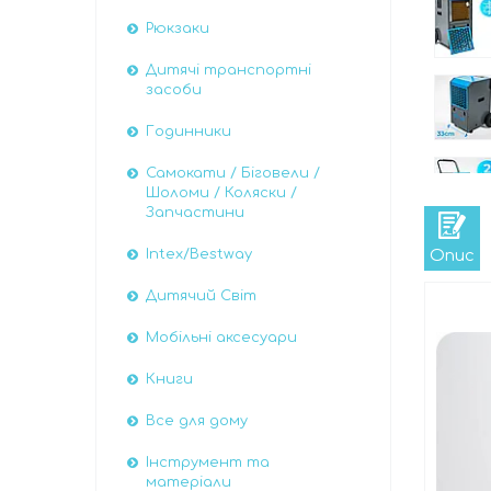
Рюкзаки
Дитячі транспортні
засоби
Годинники
Самокати / Біговели /
Шоломи / Коляски /
Запчастини
Опис
Intex/Bestway
Дитячий Світ
Мобільні аксесуари
Книги
Все для дому
Інструмент та
матеріали