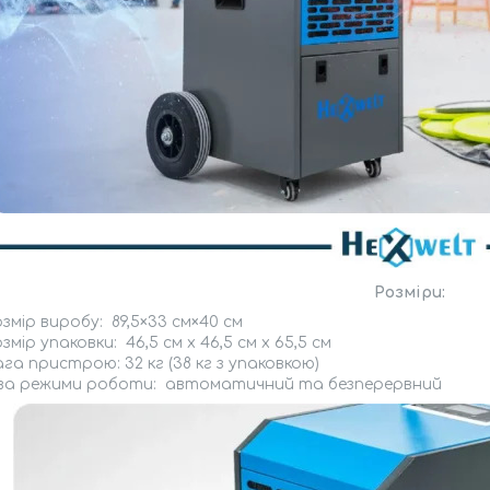
Розміри:
змір виробу: 89,5×33 см×40 см
змір упаковки: 46,5 см x 46,5 см x 65,5 см
га пристрою: 32 кг (38 кг з упаковкою)
ва режими роботи: автоматичний та безперервний