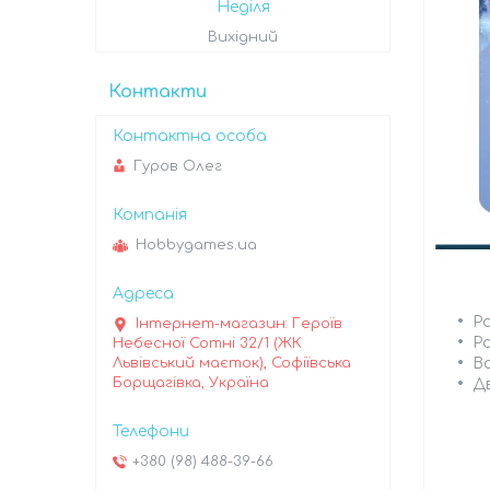
Неділя
Вихідний
Контакти
Гуров Олег
Hobbygames.ua
Ро
Інтернет-магазин: Героїв
Ро
Небесної Сотні 32/1 (ЖК
Ва
Львівський маєток), Софіївська
Борщагівка, Україна
Д
+380 (98) 488-39-66