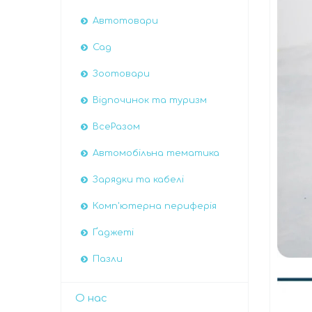
Автотовари
Сад
Зоотовари
Відпочинок та туризм
ВсеРазом
Автомобiльна тематика
Зарядки та кабелі
Комп'ютерна периферія
Ґаджеті
Пазли
О нас