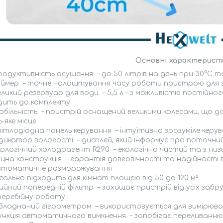
Основні характерист
одуктивність осушення – до 50 літрів на день при 30°C та
аймер – точне налаштування часу роботи пристрою для з
ликий резервуар для води – 5,5 л – з можливістю постійно
дить до комплекту.
обільність – пристрій оснащений великими колесами, що 
-яке місце.
вітлодіодна панель керування – інтуїтивно зрозуміле керу
дикатор вологості – дисплей, який інформує про поточний 
кологічний холодоагент R290 – екологічно чистий та з ни
цна конструкція – гарантія довговічності та надійності в
втоматичне розморожування
еально підходить для кімнат площею від 50 до 120 м².
ийний попередній фільтр – захищає пристрій від усіх забр
перебійну роботу.
бладнаний гігрометром – використовується для вимірюван
ункція автоматичного вимкнення – запобігає переливанн