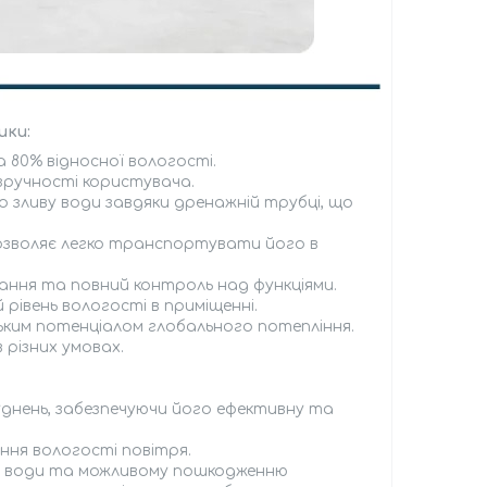
ики:
 80% відносної вологості.
ручності користувача.
го зливу води завдяки дренажній трубці, що
дозволяє легко транспортувати його в
вання та повний контроль над функціями.
рівень вологості в приміщенні.
зьким потенціалом глобального потепління.
 різних умовах.
уднень, забезпечуючи його ефективну та
ня вологості повітря.
ю води та можливому пошкодженню