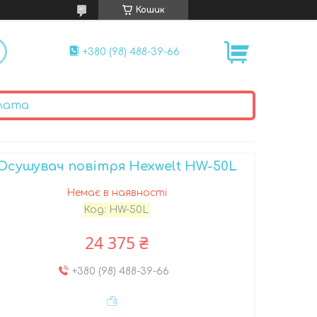
Кошик
+380 (98) 488-39-66
лата
Осушувач повітря Hexwelt HW-50L
Немає в наявності
Код:
HW-50L
24 375 ₴
+380 (98) 488-39-66