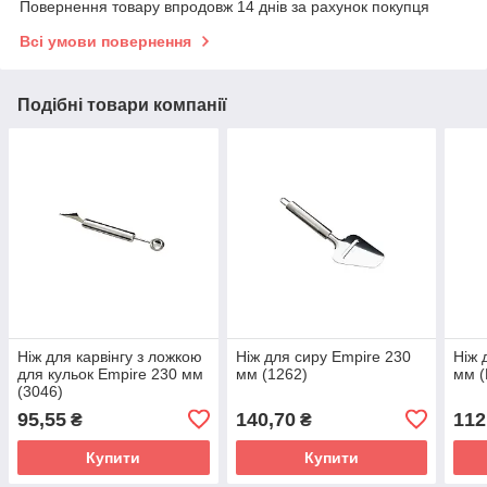
Повернення товару впродовж 14 днів за рахунок покупця
Всі умови повернення
Подібні товари компанії
Ніж для карвінгу з ложкою
Ніж для сиру Empire 230
Ніж 
для кульок Empire 230 мм
мм (1262)
мм 
(3046)
95,55
140,70
112
₴
₴
Купити
Купити