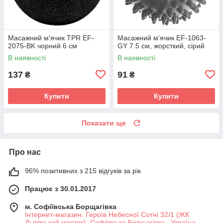
Масажний м'ячик TPR EF-
Масажний м'ячик EF-1063-
2075-BK чорний 6 см
GY 7.5 см, жорсткий, сірий
В наявності
В наявності
137
91
₴
₴
Купити
Купити
Показати ще
Про нас
96% позитивних з 215 відгуків за рік
Працює з 30.01.2017
м. Софіївська Борщагівка
Інтернет-магазин: Героїв Небесної Сотні 32/1 (ЖК
Львівський маєток), Софіївська Борщагівка , Україна