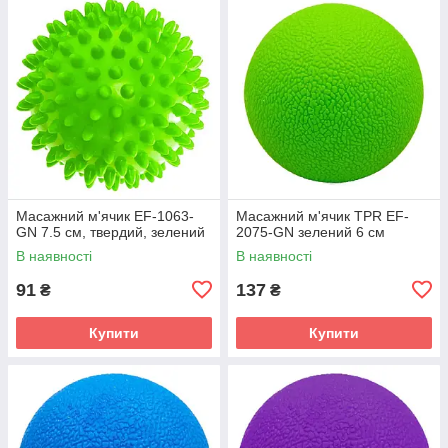
Масажний м'ячик EF-1063-
Масажний м'ячик TPR EF-
GN 7.5 см, твердий, зелений
2075-GN зелений 6 см
В наявності
В наявності
91
137
₴
₴
Купити
Купити