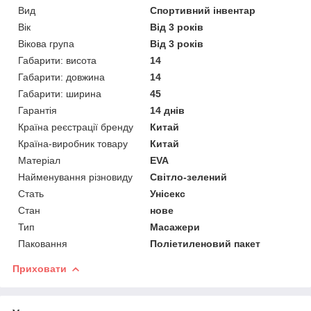
Вид
Спортивний інвентар
Вік
Від 3 років
Вікова група
Від 3 років
Габарити: висота
14
Габарити: довжина
14
Габарити: ширина
45
Гарантія
14 днів
Країна реєстрації бренду
Китай
Країна-виробник товару
Китай
Матеріал
EVA
Найменування різновиду
Світло-зелений
Стать
Унісекс
Стан
нове
Тип
Масажери
Паковання
Поліетиленовий пакет
Приховати