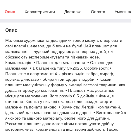
Опис
Характеристики
Доставка
Оплата
Умови п
Опис
Маленькі художники та дослідники тепер можуть створювати
свої власні шедеври, де б вони не були! Цей планшет для
малювання — чудовий подарунок для творчих дітей, які
обожнюють експериментувати та пізнавати нове.
Комплектація: • Планшет для малювання. • Олівець для
малювання. • 1 батарейка типу CR2025. Особливості: •
Планшет є в асортименті 4-х різних видів: зебра, жираф,
корівка, динозавр - обирай той що до вподоби. • Кожен
планшет має унікальну форму у вигляді веселої тваринки, яка
додає інтересу до малювання. • Планшет має достатньо
місця для малювання, його розмір 6,5 дюймів. • Функція
стирання: Кнопка у вигляді ока дозволяє швидко стерти
малюнки та почати заново. • Зручність: Легкий і компактний,
ідеальний для малювання вдома чи в дорозі. • Виготовлений з
якісного та міцного матеріалу, безпечного для дитини.
Розвиток: планшет допомагає дітям покращувати дрібну
моторику, уяву, креативність та інші творчі здібності. Також