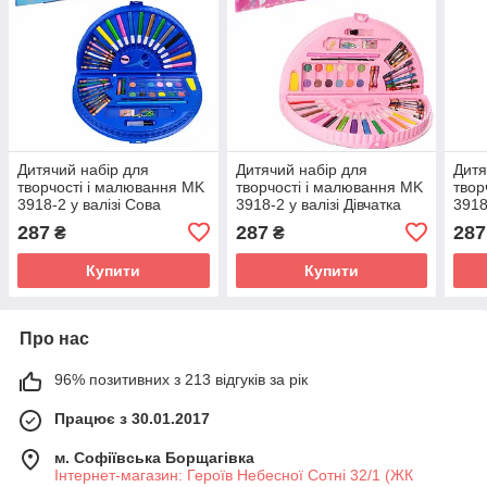
Дитячий набір для
Дитячий набір для
Дитя
творчості і малювання MK
творчості і малювання MK
твор
3918-2 у валізі Сова
3918-2 у валізі Дівчатка
3918
дівч
287
287
287
₴
₴
Купити
Купити
Про нас
96% позитивних з 213 відгуків за рік
Працює з 30.01.2017
м. Софіївська Борщагівка
Інтернет-магазин: Героїв Небесної Сотні 32/1 (ЖК