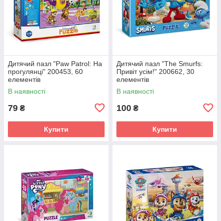
Дитячий пазл "Paw Patrol: На
Дитячий пазл "The Smurfs:
прогулянці" 200453, 60
Привіт усім!" 200662, 30
елементів
елементів
В наявності
В наявності
79
100
₴
₴
Купити
Купити