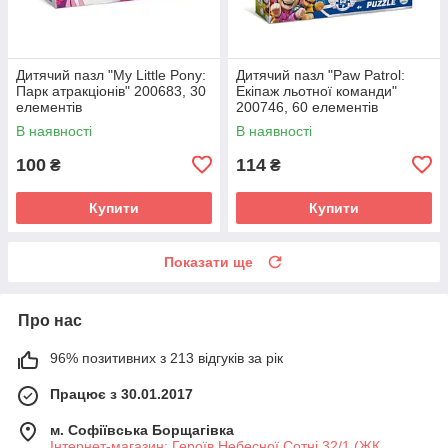
Дитячий пазл "My Little Pony:
Дитячий пазл "Paw Patrol:
Парк атракціонів" 200683, 30
Екіпаж льотної команди"
елементів
200746, 60 елементів
В наявності
В наявності
100
114
₴
₴
Купити
Купити
Показати ще
Про нас
96% позитивних з 213 відгуків за рік
Працює з 30.01.2017
м. Софіївська Борщагівка
Інтернет-магазин: Героїв Небесної Сотні 32/1 (ЖК