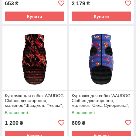
653
2 179
₴
₴
Купити
Купити
Курточка для собак WAUDOG
Курточка для собак WAUDOG
Clothes двостороння,
Clothes двостороння,
малюнок "Швидкість Флеша",
малюнок "Сила Супермена",
M50, В 76-78 см, С 55-60 см
XS25, В 36-38 см, С 27-30 см
В наявності
В наявності
1 209
609
₴
₴
Купити
Купити