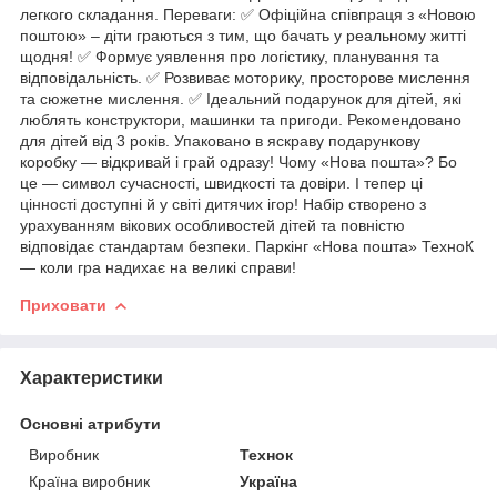
легкого складання. Переваги: ✅ Офіційна співпраця з «Новою
поштою» – діти граються з тим, що бачать у реальному житті
щодня! ✅ Формує уявлення про логістику, планування та
відповідальність. ✅ Розвиває моторику, просторове мислення
та сюжетне мислення. ✅ Ідеальний подарунок для дітей, які
люблять конструктори, машинки та пригоди. Рекомендовано
для дітей від 3 років. Упаковано в яскраву подарункову
коробку — відкривай і грай одразу! Чому «Нова пошта»? Бо
це — символ сучасності, швидкості та довіри. І тепер ці
цінності доступні й у світі дитячих ігор! Набір створено з
урахуванням вікових особливостей дітей та повністю
відповідає стандартам безпеки. Паркінг «Нова пошта» ТехноК
— коли гра надихає на великі справи!
Приховати
Характеристики
Основні атрибути
Виробник
Технок
Країна виробник
Україна