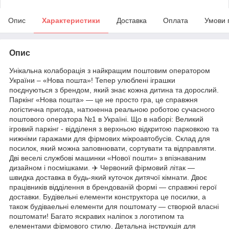
Опис
Характеристики
Доставка
Оплата
Умови 
Опис
Унікальна колаборація з найкращим поштовим оператором
України – «Нова пошта»! Тепер улюблені іграшки
поєднуються з брендом, який знає кожна дитина та дорослий.
Паркінг «Нова пошта» — це не просто гра, це справжня
логістична пригода, натхненна реальною роботою сучасного
поштового оператора №1 в Україні. Що в наборі: Великий
ігровий паркінг - відділеня з верхньою відкритою парковкою та
нижніми гаражами для фірмових мікроавтобусів. Склад для
посилок, який можна заповнювати, сортувати та відправляти.
Дві веселі службові машинки «Нової пошти» з впізнаваним
дизайном і посмішками. ✈️ Червоний фірмовий літак —
швидка доставка в будь-який куточок дитячої кімнати. Двоє
працівників відділення в брендованій формі — справжні герої
доставки. Будівельні елементи конструктора це посилки, а
також будіваельні елементи для поштомату — створюй власні
поштомати! Багато яскравих наліпок з логотипом та
елементами фірмового стилю. Детальна інструкція для