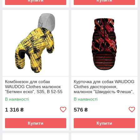
Комбінезон для собак
Курточка для собак WAUDOG
WAUDOG Clothes малюнок
Clothes двостороння,
"Бетмен ескіз", S35, В 52-55
малюнок "Швидкість Флеша",
см, С 31-36 см
XS22, В 33-35 см, С 19-21 см
В наявності
В наявності
1 316
576
₴
₴
Купити
Купити