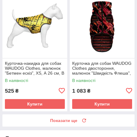
Курточка-накидка для собак
Курточка для собак WAUDOG
WAUDOG Clothes, малюнок
Clothes двостороння,
"Бетмен ескіз", XS, А 26 см, B
малюнок "Швидкість Флеша",
33-41 см, С 18-26 см
M47, В 69-72 см, С 41-44 см
В наявності
В наявності
525
1 083
₴
₴
Купити
Купити
Показати ще