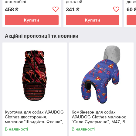
автомобілі
деталей
довж
458
341
60
₴
₴
Купити
Купити
Акційні пропозиції та новинки
Курточка для собак WAUDOG
Комбінезон для собак
Clothes двостороння,
WAUDOG Clothes малюнок
малюнок "Швидкість Флеша",
"Сила Супермена", M47, В
XS30, В 43-45 см, С 30-33 см
69-72 см, С 41-44 см
В наявності
В наявності