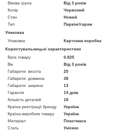
Вікова група
Від 3 років
Колір
Червоний
Стан
Новий
Тип
Паркінг/гараж
Упаковка
Упаковка
Картонна коробка
Користувальницькі характеристики
Вага товару
0.825
Вік
Від 3 років
Габарити: висота
25
Габарити: довжина
38
Габарити: ширина
13
Гарантія
14 днів
Кількість деталей
18
Країна реєстрації бренду
Україна
Країна-виробник товару
Україна
Матеріал
Пластмаса
Стать
Унісекс