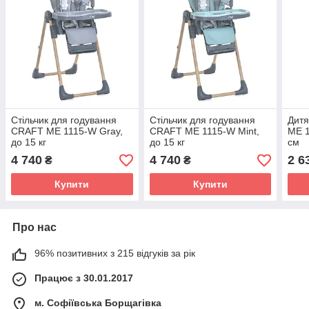
Стільчик для годування
Стільчик для годування
Дитя
CRAFT ME 1115-W Gray,
CRAFT ME 1115-W Mint,
ME 1
до 15 кг
до 15 кг
см
4 740
4 740
2 6
₴
₴
Купити
Купити
Про нас
96% позитивних з 215 відгуків за рік
Працює з 30.01.2017
м. Софіївська Борщагівка