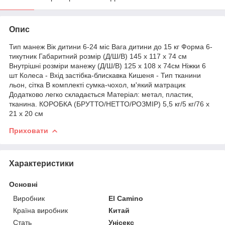
Опис
Тип манеж Вік дитини 6-24 міс Вага дитини до 15 кг Форма 6-
тикутник Габаритний розмір (Д/Ш/В) 145 х 117 х 74 см
Внутрішні розміри манежу (Д/Ш/В) 125 х 108 х 74см Ніжки 6
шт Колеса - Вхід застібка-блискавка Кишеня - Тип тканини
льон, сітка В комплекті сумка-чохол, м'який матрацик
Додатково легко складається Матеріал: метал, пластик,
тканина. КОРОБКА (БРУТТО/НЕТТО/РОЗМІР) 5,5 кг/5 кг/76 х
21 х 20 см
Приховати
Характеристики
Основні
Виробник
El Camino
Країна виробник
Китай
Стать
Унісекс