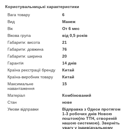
Користувальницькі характеристики
Вага товару
6
Вид
Манеж
Вік
От 6 мес
Вікова група
від 0,5 років
Габарити: висота
21
Габарити: довжина
76
Габарити: ширина
20
Гарантія
14 днів
Країна реєстрації бренду
Китай
Країна-виробник товару
Китай
Максимальне
15
навантаження
Матеріал
Комбінований
Стан
нове
Умови відправки
Відправка з Одеси протягом
1-3 робочих днів Новою
поштою(по ТТН, створеній
нашою системою). Зверніть
увагу у індивідуальному