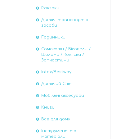
Рюкзаки
Дитячі транспортні
засоби
Годинники
Самокати / Біговели /
Шоломи / Коляски /
Запчастини
Intex/Bestway
Дитячий Світ
Мобільні аксесуари
Книги
Все для дому
Інструмент та
матеріали