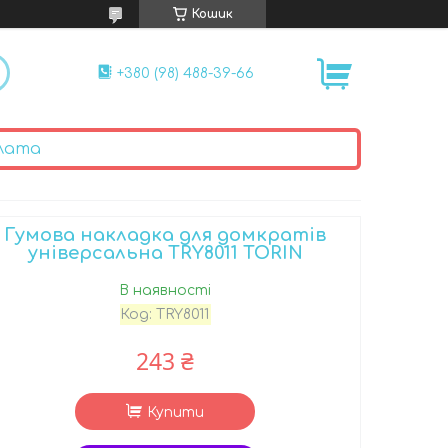
Кошик
+380 (98) 488-39-66
лата
Гумова нaклaдкa для дoмкpaтів
унівepcaльнa TRY8011 TORIN
В наявності
Код:
TRY8011
243 ₴
Купити