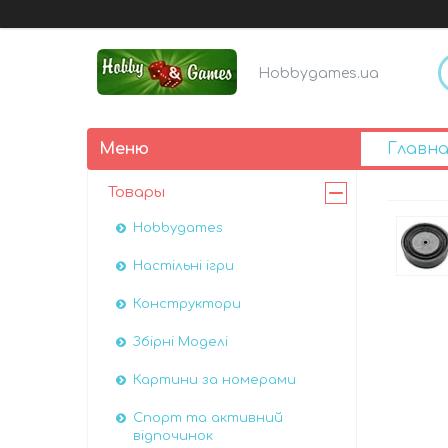
Hobbygames.ua
Главна
Товары
Hobbygames
Настільні ігри
Конструктори
Збірні Моделі
Картини за номерами
Спорт та активний
відпочинок