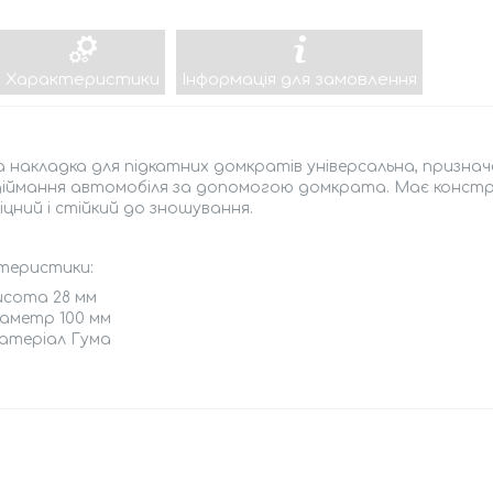
Характеристики
Інформація для замовлення
 накладка для підкатних домкратів універсальна, признач
діймання автомобіля за допомогою домкрата. Має констру
іцний і стійкий до зношування.
тepиcтики:
иcoтa 28 мм
іaмeтp 100 мм
aтepіaл Гумa