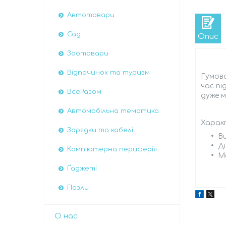
Автотовари
Сад
Опис
Зоотовари
Відпочинок та туризм
Гумова
час пі
ВсеРазом
дуже м
Автомобiльна тематика
Xapaк
Зарядки та кабелі
B
Д
Комп'ютерна периферія
M
Ґаджеті
Пазли
О нас