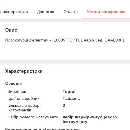
арактеристики
Доставка
Оплата
Умови повернення
Опис
Плоскогубці діелектричні 1000V TOPTUL набір 3ед. GAAE0301
Характеристики
Основні
Виробник
Toptul
Країна виробник
Тайвань
Кількість в наборі
3
інструментів
Набір ручного інструменту
набір шарнірно-губцевого
інструменту
Користувальницькі характеристики