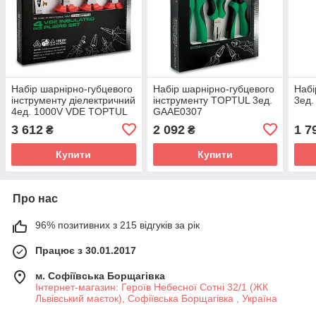
Набір шарнірно-губцевого
Набір шарнірно-губцевого
Набі
інструменту діелектричний
інструменту TOPTUL 3ед.
3ед
4ед. 1000V VDE TOPTUL
GAAE0307
GAAE0406
3 612
2 092
1 7
₴
₴
Купити
Купити
Про нас
96% позитивних з 215 відгуків за рік
Працює з 30.01.2017
м. Софіївська Борщагівка
Інтернет-магазин: Героїв Небесної Сотні 32/1 (ЖК
Львівський маєток), Софіївська Борщагівка , Україна