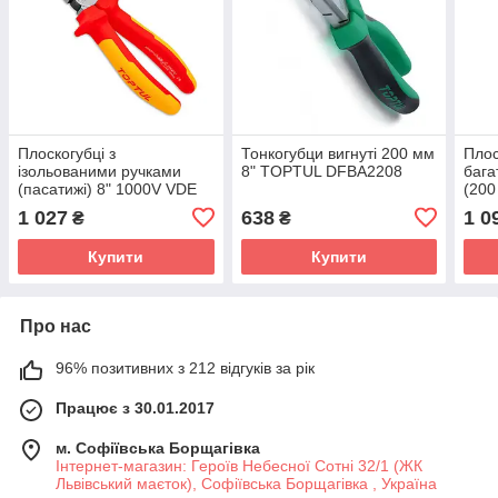
Плоскогубці з
Тонкогубци вигнуті 200 мм
Плос
ізольованими ручками
8" TOPTUL DFBA2208
бага
(пасатижі) 8" 1000V VDE
(20
TOPTUL DGCA2208
DFB
1 027
638
1 0
₴
₴
Купити
Купити
Про нас
96% позитивних з 212 відгуків за рік
Працює з 30.01.2017
м. Софіївська Борщагівка
Інтернет-магазин: Героїв Небесної Сотні 32/1 (ЖК
Львівський маєток), Софіївська Борщагівка , Україна