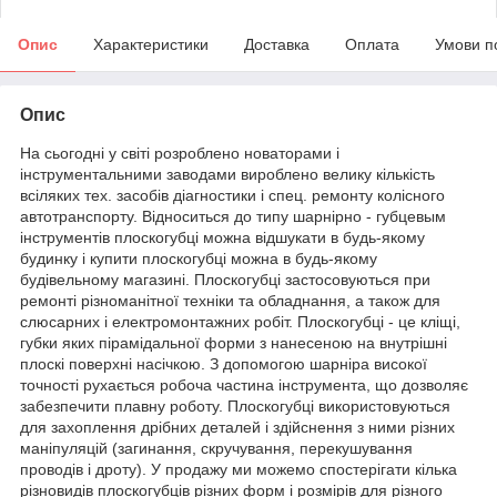
Опис
Характеристики
Доставка
Оплата
Умови п
Опис
На сьогодні у світі розроблено новаторами і
інструментальними заводами вироблено велику кількість
всіляких тех. засобів діагностики і спец. ремонту колісного
автотранспорту. Відноситься до типу шарнірно - губцевым
інструментів плоскогубці можна відшукати в будь-якому
будинку і купити плоскогубці можна в будь-якому
будівельному магазині. Плоскогубці застосовуються при
ремонті різноманітної техніки та обладнання, а також для
слюсарних і електромонтажних робіт. Плоскогубці - це кліщі,
губки яких пірамідальної форми з нанесеною на внутрішні
плоскі поверхні насічкою. З допомогою шарніра високої
точності рухається робоча частина інструмента, що дозволяє
забезпечити плавну роботу. Плоскогубці використовуються
для захоплення дрібних деталей і здійснення з ними різних
маніпуляцій (загинання, скручування, перекушування
проводів і дроту). У продажу ми можемо спостерігати кілька
різновидів плоскогубців різних форм і розмірів для різного