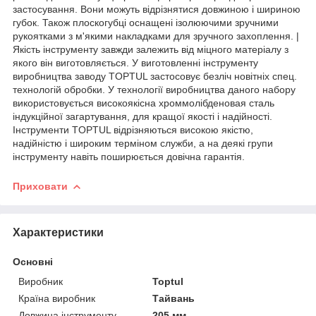
застосування. Вони можуть відрізнятися довжиною і шириною
губок. Також плоскогубці оснащені ізолюючими зручними
рукоятками з м'якими накладками для зручного захоплення. |
Якість інструменту завжди залежить від міцного матеріалу з
якого він виготовляється. У виготовленні інструменту
виробництва заводу TOPTUL застосовує безліч новітніх спец.
технологій обробки. У технології виробництва даного набору
використовується високоякісна хроммолібденовая сталь
індукційної загартування, для кращої якості і надійності.
Інструменти TOPTUL відрізняються високою якістю,
надійністю і широким терміном служби, а на деякі групи
інструменту навіть поширюється довічна гарантія.
Приховати
Характеристики
Основні
Виробник
Toptul
Країна виробник
Тайвань
Довжина інструменту
205 мм