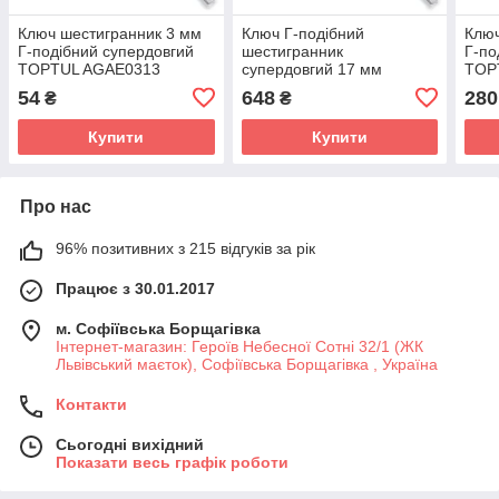
Ключ шестигранник 3 мм
Ключ Г-подібний
Ключ
Г-подібний супердовгий
шестигранник
Г-по
TOPTUL AGAE0313
супердовгий 17 мм
TOP
TOPTUL AGAE1734
54
648
280
₴
₴
Купити
Купити
Про нас
96% позитивних з 215 відгуків за рік
Працює з 30.01.2017
м. Софіївська Борщагівка
Інтернет-магазин: Героїв Небесної Сотні 32/1 (ЖК
Львівський маєток), Софіївська Борщагівка , Україна
Контакти
Сьогодні вихідний
Показати весь графік роботи