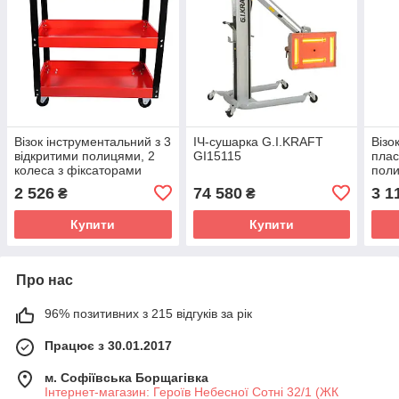
Візок інструментальний з 3
ІЧ-сушарка G.I.KRAFT
Візо
відкритими полицями, 2
GI15115
плас
колеса з фіксаторами
поли
G.I.KRAFT GI37106
(SF6
2 526
74 580
3 1
₴
₴
GI3
Купити
Купити
Про нас
96% позитивних з 215 відгуків за рік
Працює з 30.01.2017
м. Софіївська Борщагівка
Інтернет-магазин: Героїв Небесної Сотні 32/1 (ЖК