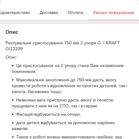
арактеристики
Доставка
Оплата
Умови повернення
Опис
Рихтувальне пристосування 750 мм 2 упори G. I.KRAFT
GI12209
Опис:
Це пристосування на 2 упору стане Вам незамінним
помічником;
Максимальне захоплення до 750 мм дасть змогу
провести роботи з відновлення як простих деталей, так і
капота, багажника тощо;
Невелика вага пристрою дасть змогу із легкістю
працювати з ним як на СТО, так і в гаражі;
Фіксація відбувається на опори;
дата деталі відбувається за допомогою нарізних
важелів;
Також у роботі можна використовувати гребінку, яка