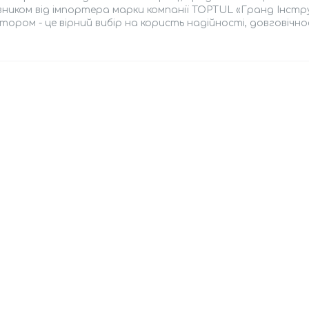
зником від імпортера марки компанії TOPTUL «Гранд Інстр
атором - це вірний вибір на користь надійності, довговічно