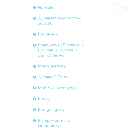
Рюкзаки
Дитячі транспортні
засоби
Годинники
Самокати / Біговели /
Шоломи / Коляски /
Запчастини
Intex/Bestway
Дитячий Світ
Мобільні аксесуари
Книги
Все для дому
Інструмент та
матеріали