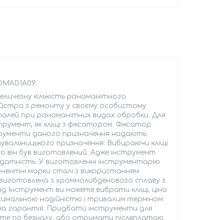
 DMAD1A09.
еличезну кількість різноманітного
айстра з ремонту у своєму особистому
талей при різноманітних видах обробки. Для
умент, як кліщі з фіксатором. Фіксатор
нструменти даного призначення надають
тувальницького призначення. Вибираючи кліщі
ого він був виготовлений. Адже інструмент
идатність. У виготовленні інструментарію
ентні марки сталі з використанням
а виготовлена з хроммолибденового сплаву з
д Інструмент ви можете вибрати кліщі, ціна
ксимальною надійністю і тривалим терміном
чна гарантія. Придбати інструменти для
жете по безналу, або отримати післяплатою