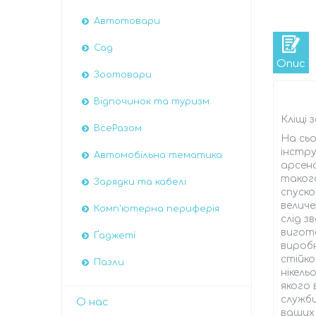
Автотовари
Сад
Опис
Зоотовари
Відпочинок та туризм
Кліщі 
ВсеРазом
На сьо
інстру
Автомобiльна тематика
арсена
такого
Зарядки та кабелі
спуско
величе
Комп'ютерна периферія
слід з
вигото
Ґаджеті
вироб
стійко
Пазли
нікель
якого 
служби
О нас
ваших 