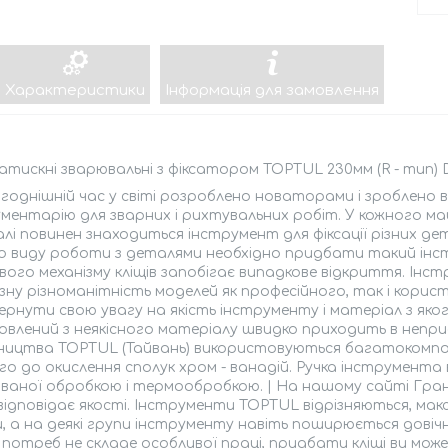
Характеристики
Інформація для замовлення
затискні зварювальні з фіксатором TOPTUL 230мм (R - тип)
годнішній час у світі розроблено новаторами і зроблено в
ментарію для зварних і рихтувальних робіт. У кожного м
лі повинен знаходиться інструмент для фіксації різних де
 виду роботи з деталями необхідно придбати такий інстр
вого механізму кліщів запобігає випадкове відкриття. І
зну різноманітність моделей як професійного, так і корис
вернути свою увагу на якість інструменту і матеріал з як
влений з неякісного матеріалу швидко приходить в непр
ництва TOPTUL (Тайвань) використовуються багатокомпон
го до окислення сполук хром - ванадій. Ручка інструмент
ованої обробкою і термообробкою. | На нашому сайті Гран
відповідає якості. Інструменти TOPTUL відрізняються, ма
, а на деякі групи інструменту навіть поширюється дові
потреб не складе особливої праці, придбати кліщі ви мо