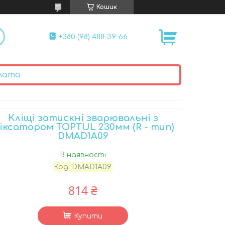
Кошик
+380 (98) 488-39-66
лата
Кліщі затискні зварювальні з
іксатором TOPTUL 230мм (R - тип)
DMAD1A09
В наявності
Код:
DMAD1A09
814 ₴
Купити