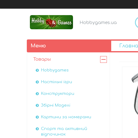
Hobbygames.ua
Главна
Товары
Hobbygames
Настільні ігри
Конструктори
Збірні Моделі
Картини за номерами
Спорт та активний
відпочинок