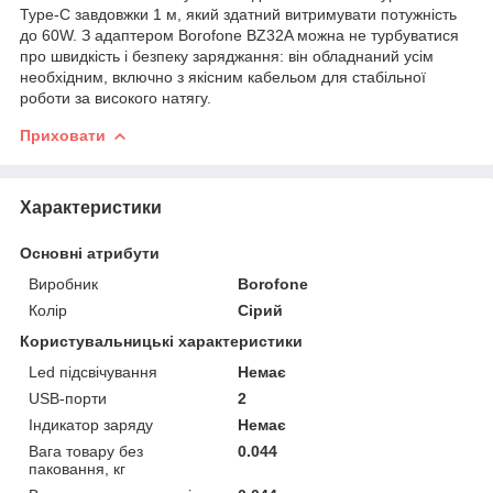
Type-C завдовжки 1 м, який здатний витримувати потужність
до 60W. З адаптером Borofone BZ32A можна не турбуватися
про швидкість і безпеку заряджання: він обладнаний усім
необхідним, включно з якісним кабельом для стабільної
роботи за високого натягу.
Приховати
Характеристики
Основні атрибути
Виробник
Borofone
Колір
Сірий
Користувальницькі характеристики
Led підсвічування
Немає
USB-порти
2
Індикатор заряду
Немає
Вага товару без
0.044
паковання, кг