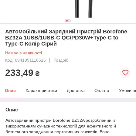
Автомобільний Зарядний Пристрій Borofone
BZ32A 1USB/1USB-C QC/PD30W+Type-C to
Type-C Колір Сiрий
Немає в наявності
Код: 6941991118616
Роздріб
233,49
₴
Опис
Характеристики
Доставка
Оплата
Умови п
Опис
Автозарядний пристрій Borofone BZ32A розроблений із
використанням сучасних технологій для ефективного й
безпечного заряджання портативних ґаджетів. Воно