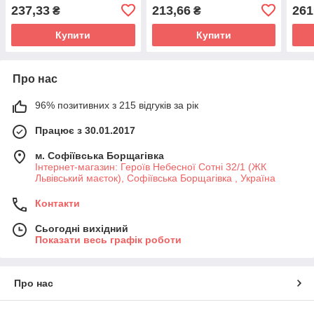
QC/PD30W+Type-C to
Сiрий
Ligh
237,33
213,66
261
₴
₴
Lightning Колір Бiлий
Купити
Купити
Про нас
96% позитивних з 215 відгуків за рік
Працює з 30.01.2017
м. Софіївська Борщагівка
Інтернет-магазин: Героїв Небесної Сотні 32/1 (ЖК
Львівський маєток), Софіївська Борщагівка , Україна
Контакти
Сьогодні вихідний
Показати весь графік роботи
Про нас