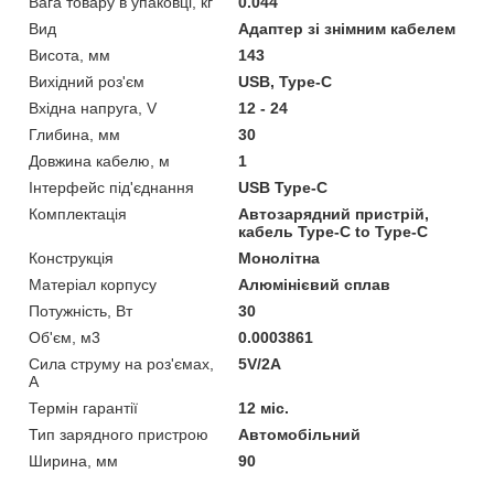
Вага товару в упаковці, кг
0.044
Вид
Адаптер зі знімним кабелем
Висота, мм
143
Вихідний роз'єм
USB, Type-C
Вхідна напруга, V
12 - 24
Глибина, мм
30
Довжина кабелю, м
1
Інтерфейс під'єднання
USB Type-C
Комплектація
Автозарядний пристрій,
кабель Type-C to Type-C
Конструкція
Монолітна
Матеріал корпусу
Алюмінієвий сплав
Потужність, Вт
30
Об'єм, м3
0.0003861
Сила струму на роз'ємах,
5V/2A
А
Термін гарантії
12 міс.
Тип зарядного пристрою
Автомобільний
Ширина, мм
90