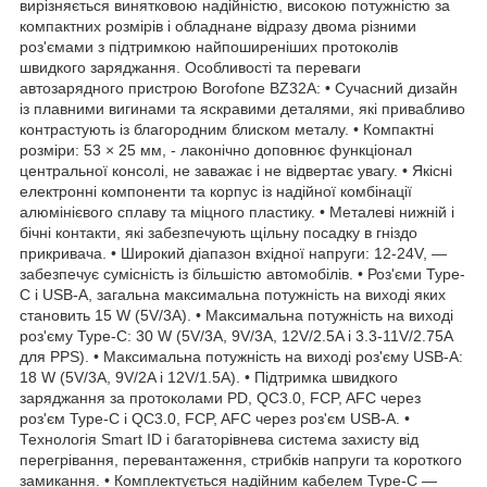
вирізняється винятковою надійністю, високою потужністю за
компактних розмірів і обладнане відразу двома різними
роз'ємами з підтримкою найпоширеніших протоколів
швидкого заряджання. Особливості та переваги
автозарядного пристрою Borofone BZ32A: • Сучасний дизайн
із плавними вигинами та яскравими деталями, які привабливо
контрастують із благородним блиском металу. • Компактні
розміри: 53 × 25 мм, - лаконічно доповнює функціонал
центральної консолі, не заважає і не відвертає увагу. • Якісні
електронні компоненти та корпус із надійної комбінації
алюмінієвого сплаву та міцного пластику. • Металеві нижній і
бічні контакти, які забезпечують щільну посадку в гніздо
прикривача. • Широкий діапазон вхідної напруги: 12-24V, —
забезпечує сумісність із більшістю автомобілів. • Роз'єми Type-
C і USB-A, загальна максимальна потужність на виході яких
становить 15 W (5V/3A). • Максимальна потужність на виході
роз'єму Type-C: 30 W (5V/3A, 9V/3A, 12V/2.5A і 3.3-11V/2.75A
для PPS). • Максимальна потужність на виході роз'єму USB-A:
18 W (5V/3A, 9V/2A і 12V/1.5A). • Підтримка швидкого
заряджання за протоколами PD, QC3.0, FCP, AFC через
роз'єм Type-C і QC3.0, FCP, AFC через роз'єм USB-A. •
Технологія Smart ID і багаторівнева система захисту від
перегрівання, перевантаження, стрибків напруги та короткого
замикання. • Комплектується надійним кабелем Type-C —