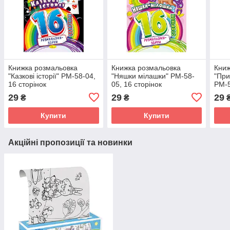
Книжка розмальовка
Книжка розмальовка
Книж
"Казкові історії" РМ-58-04,
"Няшки мілашки" РМ-58-
"При
16 сторінок
05, 16 сторінок
РМ-5
29
29
29
₴
₴
Купити
Купити
Акційні пропозиції та новинки