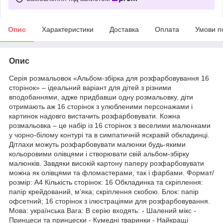
Опис
Характеристики
Доставка
Оплата
Умови п
Опис
Серія розмальовок «Альбом-збірка для розфарбовування 16
сторінок» – ідеальний варіант для дітей з різними
вподобаннями, адже придбавши одну розмальовку, діти
отримають аж 16 сторінок з улюбленими персонажами і
картинок надовго вистачить розфарбовувати. Кожна
розмальовка – це набір із 16 сторінок з веселими малюнками
у чорно-білому контурі та в симпатичній яскравій обкладинці.
Дітлахи можуть розфарбовувати малюнки будь-якими
кольоровими олівцями і створювати свій альбом-збірку
малюнків. Завдяки високій картону паперу розфарбовувати
можна як олівцями та фломастерами, так і фарбами. Формат/
розмір: А4 Кількість сторінок: 16 Обкладинка та скріплення:
папір крейдований, м’яка; скріплення скобою. Блок: папір
офсетний; 16 сторінок з ілюстраціями для розфарбовування.
Мова: українська Вага: В серію входять: - Шалений мікс -
Принцеси та принцески - Кумедні тваринки - Найкращі