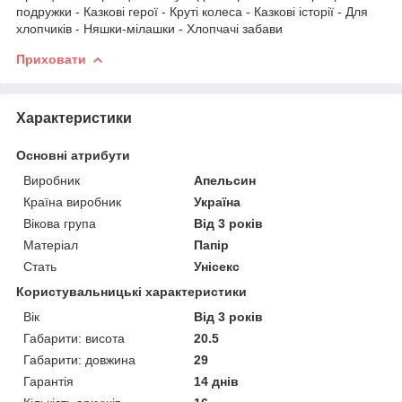
подружки - Казкові герої - Круті колеса - Казкові історії - Для
хлопчиків - Няшки-мілашки - Хлопчачі забави
Приховати
Характеристики
Основні атрибути
Виробник
Апельсин
Країна виробник
Україна
Вікова група
Від 3 років
Матеріал
Папір
Стать
Унісекс
Користувальницькі характеристики
Вік
Від 3 років
Габарити: висота
20.5
Габарити: довжина
29
Гарантія
14 днів