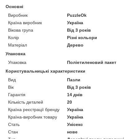
Основні
Виробник
PuzzleOk
Країна виробник
Україна
Вікова група
Від 3 років
Колір
Різні кольори
Матеріал
Дерево
Упаковка
Упаковка
Поліетиленовий пакет
Користувальницькі характеристики
Вид
Пазли
Вік
Від 3 років
Гарантія
14 днів
Кількість деталей
20
Країна реєстрації бренду
Україна
Країна-виробник товару
Україна
Стать
Унісекс
Стан
нове