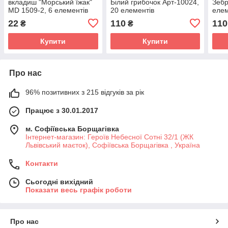
вкладиш "Морський їжак"
Білий грибочок Арт-10024,
Зебр
MD 1509-2, 6 елементів
20 елементів
елем
9,8 х 9,8 х 0,4 см
22
110
110
₴
₴
Купити
Купити
Про нас
96% позитивних з 215 відгуків за рік
Працює з 30.01.2017
м. Софіївська Борщагівка
Інтернет-магазин: Героїв Небесної Сотні 32/1 (ЖК
Львівський маєток), Софіївська Борщагівка , Україна
Контакти
Сьогодні вихідний
Показати весь графік роботи
Про нас