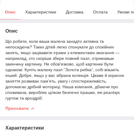
Опис
Характеристики
Доставка
Оплата
Умови п
Опис
Що робити, коли ваша малеча занадто активна та
непосидюча? Таких дітей легко спонукати до спокійних
занять, якщо зацікавити іграми з елементами.змагання —
наприклад, хто скоріше збере повний пазл, отримавши
закінчену картинку. Не обов'язково, щоб картинки були
однакові. Купіть малюку пазл “Золота рибка”, собі візьміть
інший. Добре, якщо у вас зібрана колекція. Цікаве й корисне
заняття розвиває пам’ять, увагу і спостережливість,
допомагає дрібній моториці. Наша компанія, дбаючи про
споживача, виробляє цілком безпечні іграшки, які реалізує
гуртом та вроздріб.
Приховати
Характеристики