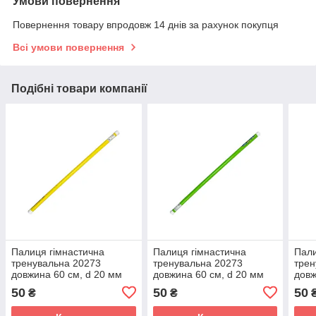
Умови повернення
Повернення товару впродовж 14 днів за рахунок покупця
Всі умови повернення
Подібні товари компанії
Палиця гімнастична
Палиця гімнастична
Пали
тренувальна 20273
тренувальна 20273
трен
довжина 60 см, d 20 мм
довжина 60 см, d 20 мм
довж
Жовтий
Зелений
Чер
50
50
50
₴
₴