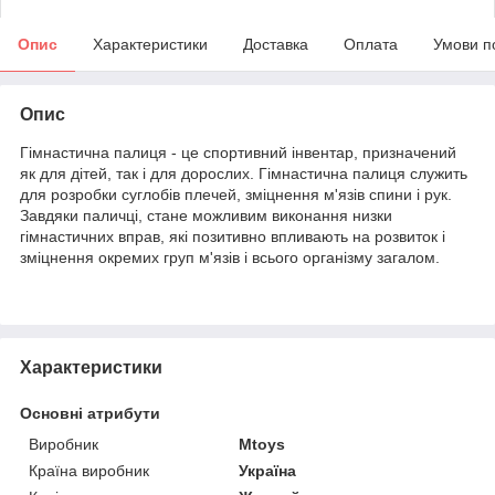
Опис
Характеристики
Доставка
Оплата
Умови п
Опис
Гімнастична палиця - це спортивний інвентар, призначений
як для дітей, так і для дорослих. Гімнастична палиця служить
для розробки суглобів плечей, зміцнення м'язів спини і рук.
Завдяки паличці, стане можливим виконання низки
гімнастичних вправ, які позитивно впливають на розвиток і
зміцнення окремих груп м'язів і всього організму загалом.
Характеристики
Основні атрибути
Виробник
Mtoys
Країна виробник
Україна