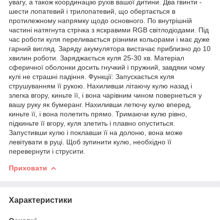
увагу, а також координацію рухів вашої дитини. Два гвинти -
шести лопатевий і трилопатевий, що обертається в
протилежному напрямку щодо основного. По внутрішній
частині натягнута стрічка з яскравими RGB світлодіодами. Під
час роботи куля переливається різними кольорами і має дуже
гарний вигляд. Заряду акумулятора вистачає приблизно до 10
хвилин роботи. Заряджається куля 25-30 хв. Матеріал
сферичної оболонки досить гнучкий і пружний, завдяки чому
кулі не страшні падіння. Функції: Запускається куля
струшуванням її рукою. Нахиливши літаючу кулю назад і
злегка вгору, киньте її, і вона чарівним чином повернеться у
вашу руку як бумеранг. Нахиливши летючу кулю вперед,
киньте її, і вона полетить прямо. Тримаючи кулю рівно,
підкиньте її вгору, куля злетить і плавно опуститься.
Запустивши кулю і поклавши її на долоню, вона може
левітувати в руці. Щоб зупинити кулю, необхідно її
перевернути і струсити.
Приховати
Характеристики