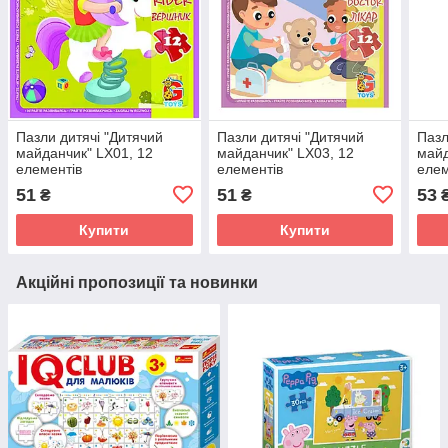
Пазли дитячі "Дитячий
Пазли дитячі "Дитячий
Пазл
майданчик" LX01, 12
майданчик" LX03, 12
майд
елементів
елементів
елем
51
51
53
₴
₴
Купити
Купити
Акційні пропозиції та новинки