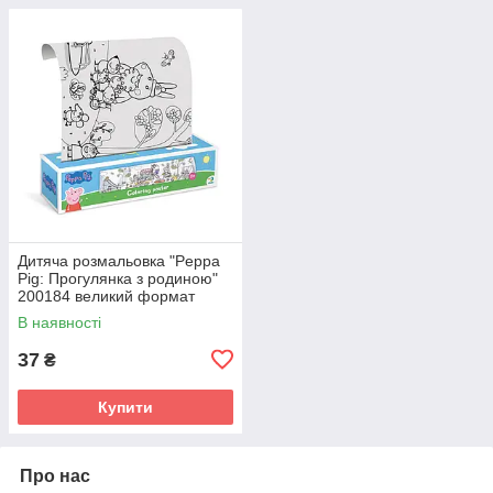
Дитяча розмальовка "Peppa
Pig: Прогулянка з родиною"
200184 великий формат
70×16 см
В наявності
37
₴
Купити
Про нас