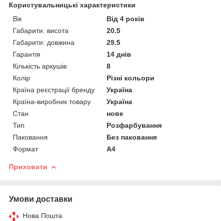
Користувальницькі характеристики
Вік
Від 4 років
Габарити: висота
20.5
Габарити: довжина
29.5
Гарантія
14 днів
Кількість аркушів
8
Колір
Різні кольори
Країна реєстрації бренду
Україна
Країна-виробник товару
Україна
Стан
нове
Тип
Розфарбування
Паковання
Без паковання
Формат
A4
Приховати
Умови доставки
Нова Пошта