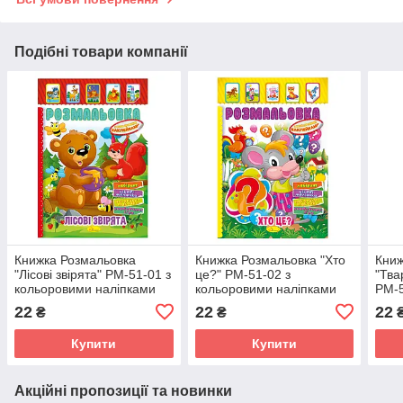
Подібні товари компанії
Книжка Розмальовка
Книжка Розмальовка "Хто
Книж
"Лісові звірята" РМ-51-01 з
це?" РМ-51-02 з
"Тва
кольоровими наліпками
кольоровими наліпками
РМ-5
налі
22
22
22
₴
₴
Купити
Купити
Акційні пропозиції та новинки