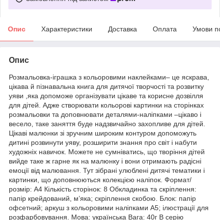
Опис
Характеристики
Доставка
Оплата
Умови п
Опис
Розмальовка-іграшка з кольоровими наклейками– це яскрава,
цікава й пізнавальна книга для дитячої творчості та розвитку
уяви ,яка допоможе організувати цікаве та корисне дозвілля
для дітей. Адже створювати кольорові картинки на сторінках
розмальовки та доповнювати деталями-наліпками –цікаво і
весело, таке заняття буде надзвичайно захопливе для дітей.
Цікаві малюнки зі зручним широким контуром допоможуть
дитині розвинути уяву, розширити знання про світ і набути
художніх навичок. Можете не сумніватись, що творіння дітей
вийде таке ж гарне як на малюнку і вони отримають радісні
емоції від малювання. Тут зібрані улюблені дитячі тематики і
картинки, що доповнюються колекцією наліпок. Формат/
розмір: А4 Кількість сторінок: 8 Обкладинка та скріплення:
папір крейдований, м’яка; скріплення скобою. Блок: папір
офсетний; аркуш з кольоровими наліпками А5; ілюстрації для
розфарбовування. Мова: українська Вага: 40г В серію