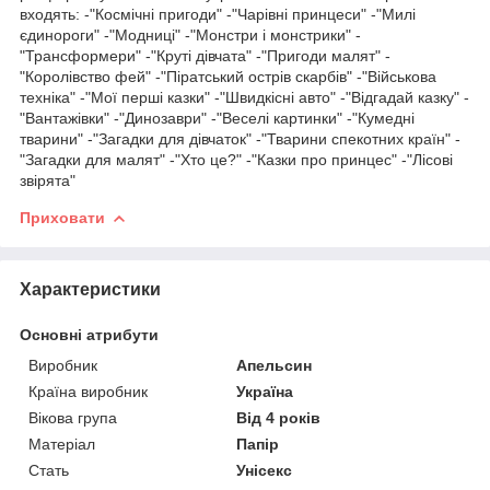
входять: -"Космічні пригоди" -"Чарівні принцеси" -"Милі
єдинороги" -"Модниці" -"Монстри і монстрики" -
"Трансформери" -"Круті дівчата" -"Пригоди малят" -
"Королівство фей" -"Піратський острів скарбів" -"Військова
техніка" -"Мої перші казки" -"Швидкісні авто" -"Відгадай казку" -
"Вантажівки" -"Динозаври" -"Веселі картинки" -"Кумедні
тварини" -"Загадки для дівчаток" -"Тварини спекотних країн" -
"Загадки для малят" -"Хто це?" -"Казки про принцес" -"Лісові
звірята"
Приховати
Характеристики
Основні атрибути
Виробник
Апельсин
Країна виробник
Україна
Вікова група
Від 4 років
Матеріал
Папір
Стать
Унісекс