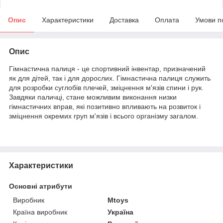
Опис
Характеристики
Доставка
Оплата
Умови п
Опис
Гімнастична палиця - це спортивний інвентар, призначений
як для дітей, так і для дорослих. Гімнастична палиця служить
для розробки суглобів плечей, зміцнення м'язів спини і рук.
Завдяки паличці, стане можливим виконання низки
гімнастичних вправ, які позитивно впливають на розвиток і
зміцнення окремих груп м'язів і всього організму загалом.
Характеристики
Основні атрибути
Виробник
Mtoys
Країна виробник
Україна