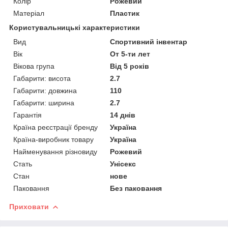
Колір
Рожевий
Матеріал
Пластик
Користувальницькі характеристики
Вид
Спортивний інвентар
Вік
От 5-ти лет
Вікова група
Від 5 років
Габарити: висота
2.7
Габарити: довжина
110
Габарити: ширина
2.7
Гарантія
14 днів
Країна реєстрації бренду
Україна
Країна-виробник товару
Україна
Найменування різновиду
Рожевий
Стать
Унісекс
Стан
нове
Паковання
Без паковання
Приховати