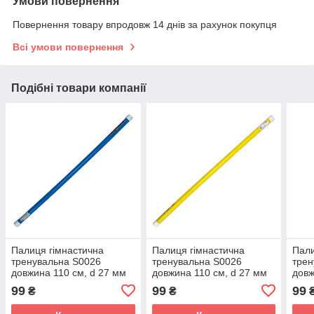
Умови повернення
Повернення товару впродовж 14 днів за рахунок покупця
Всі умови повернення
Подібні товари компанії
Палиця гімнастична
Палиця гімнастична
Пали
тренувальна S0026
тренувальна S0026
трен
довжина 110 см, d 27 мм
довжина 110 см, d 27 мм
довж
Синій
Жовтий
Зел
99
99
99
₴
₴