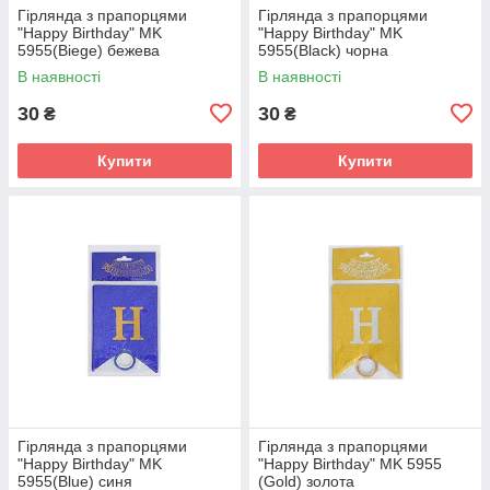
Гірлянда з прапорцями
Гірлянда з прапорцями
"Happy Birthday" MK
"Happy Birthday" MK
5955(Biege) бежева
5955(Black) чорна
В наявності
В наявності
30
30
₴
₴
Купити
Купити
Гірлянда з прапорцями
Гірлянда з прапорцями
"Happy Birthday" MK
"Happy Birthday" MK 5955
5955(Blue) синя
(Gold) золота