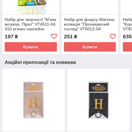
Набір для творчості "М'яка
Набір для фокусу Магічна
Набі
мозаїка. Пірат" VT4511-04,
колекція "Проникаючий
"Кор
410 м'яких наклейок
погляд" VT6012-04
VT80
197
251
635
₴
₴
Купити
Купити
Акційні пропозиції та новинки