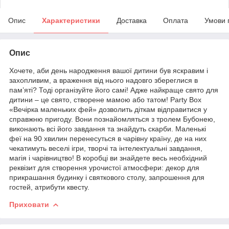
Опис
Характеристики
Доставка
Оплата
Умови 
Опис
Хочете, аби день народження вашої дитини був яскравим і
захопливим, а враження від нього надовго збереглися в
пам’яті? Тоді організуйте його самі! Адже найкраще свято для
дитини – це свято, створене мамою або татом! Party Box
«Вечірка маленьких фей» дозволить діткам відправитися у
справжню пригоду. Вони познайомляться з тролем Бубонею,
виконають всі його завдання та знайдуть скарби. Маленькі
феї на 90 хвилин перенесуться в чарівну країну, де на них
чекатимуть веселі ігри, творчі та інтелектуальні завдання,
магія і чарівництво! В коробці ви знайдете весь необхідний
реквізит для створення урочистої атмосфери: декор для
прикрашання будинку і святкового столу, запрошення для
гостей, атрибути квесту.
Приховати