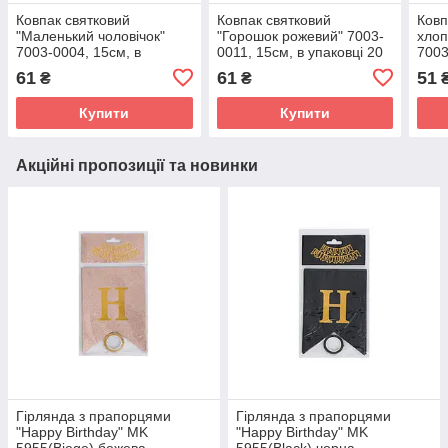
Ковпак святковий
Ковпак святковий
Ковп
"Маленький чоловічок"
"Горошок рожевий" 7003-
хлоп
7003-0004, 15см, в
0011, 15см, в упаковці 20
7003
упаковці 20 шт
шт
упак
61
61
51
₴
₴
Купити
Купити
Акційні пропозиції та новинки
Гірлянда з прапорцями
Гірлянда з прапорцями
"Happy Birthday" MK
"Happy Birthday" MK
5955(Biege) бежева
5955(Black) чорна