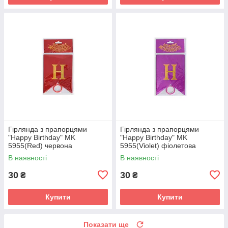
Гірлянда з прапорцями
Гірлянда з прапорцями
"Happy Birthday" MK
"Happy Birthday" MK
5955(Red) червона
5955(Violet) фіолетова
В наявності
В наявності
30
30
₴
₴
Купити
Купити
Показати ще