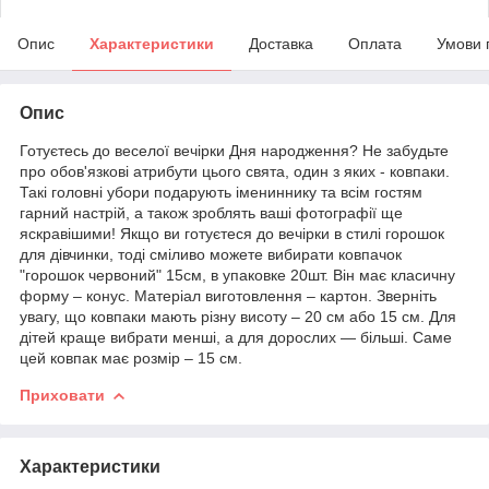
Опис
Характеристики
Доставка
Оплата
Умови 
Опис
Готуєтесь до веселої вечірки Дня народження? Не забудьте
про обов'язкові атрибути цього свята, один з яких - ковпаки.
Такі головні убори подарують імениннику та всім гостям
гарний настрій, а також зроблять ваші фотографії ще
яскравішими! Якщо ви готуєтеся до вечірки в стилі горошок
для дівчинки, тоді сміливо можете вибирати ковпачок
"горошок червоний" 15см, в упаковке 20шт. Він має класичну
форму – конус. Матеріал виготовлення – картон. Зверніть
увагу, що ковпаки мають різну висоту – 20 см або 15 см. Для
дітей краще вибрати менші, а для дорослих — більші. Саме
цей ковпак має розмір – 15 см.
Приховати
Характеристики