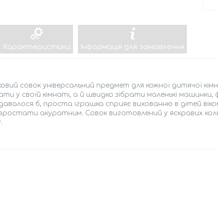
Характеристики
Інформація для замовлення
овий совок універсальний предмет для кожної дитячої кі
ти у своїй кімнаті, а й швидко зібрати маленькі машинки,
здавалося б, проста іграшка сприяє вихованню в дітей віко
зростати акуратним. Совок виготовлений у яскравих коль
.