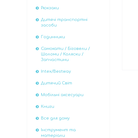
Рюкзаки
Дитячі транспортні
засоби
Годинники
Самокати / Біговели /
Шоломи / Коляски /
Запчастини
Intex/Bestway
Дитячий Світ
Мобільні аксесуари
Книги
Все для дому
Інструмент та
матеріали