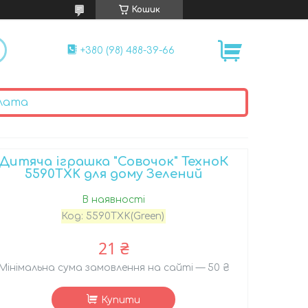
Кошик
+380 (98) 488-39-66
лата
Дитяча іграшка "Совочок" ТехноК
5590TXK для дому Зелений
В наявності
Код:
5590TXK(Green)
21 ₴
Мінімальна сума замовлення на сайті — 50 ₴
Купити