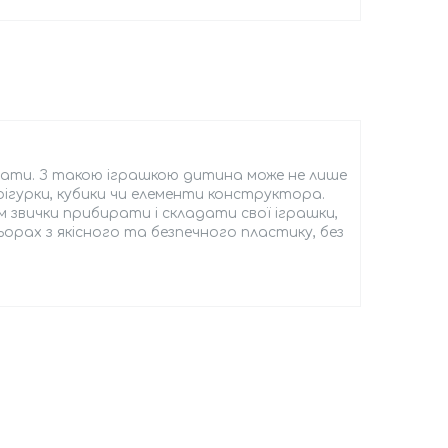
мнати. З такою іграшкою дитина може не лише
 фігурки, кубики чи елементи конструктора.
м звички прибирати і складати свої іграшки,
орах з якісного та безпечного пластику, без