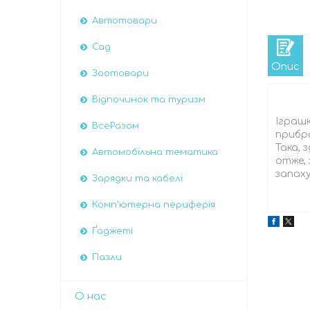
Автотовари
Сад
Опис
Зоотовари
Відпочинок та туризм
Іграшк
ВсеРазом
прибра
Така, 
Автомобiльна тематика
отже, 
запаху
Зарядки та кабелі
Комп'ютерна периферія
Ґаджеті
Пазли
О нас