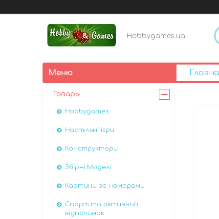
Hobbygames.ua
Главна
Товары
Hobbygames
Настільні ігри
Конструктори
Збірні Моделі
Картини за номерами
Спорт та активний
відпочинок