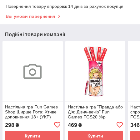
Повернення товару впродовж 14 днів за рахунок покупця
Всі умови повернення
Подібні товари компанії
Настільна гра Fun Games
Настільна гра "Правда або
Наст
Shop Ширше Рота: Хтиве
Дія: Дівич-вечір" Fun
спр
доповнення 18+ (УКР)
Games FGS20 Укр
FGS
(FGS60)
298
469
346
₴
₴
Купити
Купити