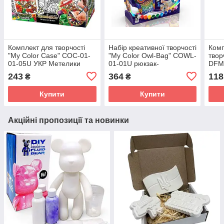
Комплект для творчості
Набір креативної творчості
Комп
"My Color Case" COC-01-
"My Color Owl-Bag" COWL-
твор
01-05U УКР Метелики
01-01U рюкзак-
DFM
розмальовка
01-
243
364
118
₴
₴
Купити
Купити
Акційні пропозиції та новинки