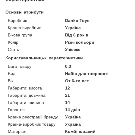
Основні атрибути
Виробник
Danko Toys
Країна виробник
Україна
Вікова група
Від 6 років
Колір
Різні кольори
Стать
Унісекс
Користувальницькі характеристики
Вага товару
0.3
Вид
Набір для творчості
Вік
От 6-ти лет
Габарити: висота
12
Габарити: довжина
21
Габарити: ширина
14
Гарантія
14 днів
Країна реєстрації бренду
Україна
Країна-виробник товару
Україна
Матеріал
Комбінований