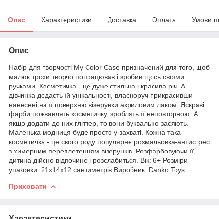
Опис
Характеристики
Доставка
Оплата
Умови п
Опис
Набір для творчості My Color Case призначений для того, щоб
малюк трохи творчо попрацював і зробив щось своїми
ручками. Косметичка - це дуже стильна і красива річ. А
дівчинка додасть їй унікальності, власноруч прикрасивши
нанесені на її поверхню візерунки акриловим лаком. Яскраві
фарби пожвавлять косметичку, зроблять її неповторною. А
якщо додати до них гліттер, то вони буквально засяють.
Маленька модниця буде просто у захваті. Кожна така
косметичка - це свого роду популярне розмальовка-антистрес
з химерним переплетенням візерунків. Розфарбовуючи її,
дитина дійсно відпочине і розслабиться. Вік: 6+ Розміри
упаковки: 21х14х12 сантиметрів Виробник: Danko Toys
Приховати
Характеристики