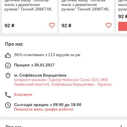
мала з дерев'яною
мала з дерев'яною
мала
ручкою" ТехноК 2896TXK,
ручкою" ТехноК 2896TXK,
ручк
65 см Зелений
65 см Червоний
65 с
92
92
92
₴
₴
Про нас
96% позитивних з 213 відгуків за рік
Працює з 30.01.2017
м. Софіївська Борщагівка
Інтернет-магазин: Героїв Небесної Сотні 32/1 (ЖК
Львівський маєток), Софіївська Борщагівка , Україна
Контакти
Сьогодні працює з 09:00 до 19:00
Показати весь графік роботи
Про нас