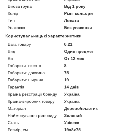
Вікова група
Від 1 року
Колір
Різні кольори
Тип
Лопата
Упаковка
Без упаковки
Користувальницькі характеристики
Вага товару
0.21
Вид
Один предмет
Вік
От 12 мес
Габарити: висота
8
Габарити: довжина
75
Габарити: ширина
19
Гарантія
14 днів
Країна реєстрації бренду
Україна
Країна-виробник товару
Україна
Матеріал
Дерево/пластик
Найменування різновиду
Зелений
Стать
Унісекс
Розмір, см
19х8х75