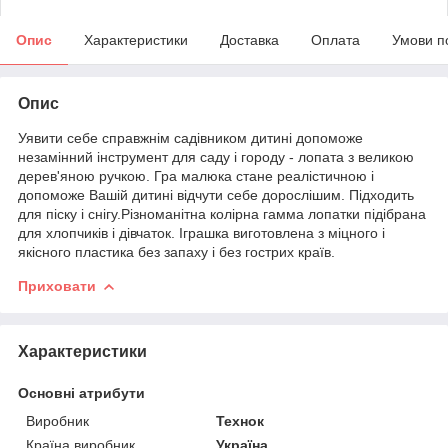
Опис
Характеристики
Доставка
Оплата
Умови п
Опис
Уявити себе справжнім садівником дитині допоможе
незамінний інструмент для саду і городу - лопата з великою
дерев'яною ручкою. Гра малюка стане реалістичною і
допоможе Вашій дитині відчути себе дорослішим. Підходить
для піску і снігу.Різноманітна колірна гамма лопатки підібрана
для хлопчиків і дівчаток. Іграшка виготовлена з міцного і
якісного пластика без запаху і без гострих країв.
Приховати
Характеристики
Основні атрибути
Виробник
Технок
Країна виробник
Україна