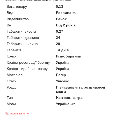
Вага товару
0.13
Вид
Розвиваючі
Видавництво
Ранок
Вік
Від 2 років
Габарити: висота
0.27
Габарити: довжина
24
Габарити: ширина
20
Гарантія
14 днів
Колір
Різнобарвний
Країна реєстрації бренду
Україна
Країна-виробник товару
Україна
Матеріал
Папір
Стать
Унісекс
Розділ
Пізнавальні та розвиваючі
книги
Тип
Навчальна гра
Мови
Українська
Приховати