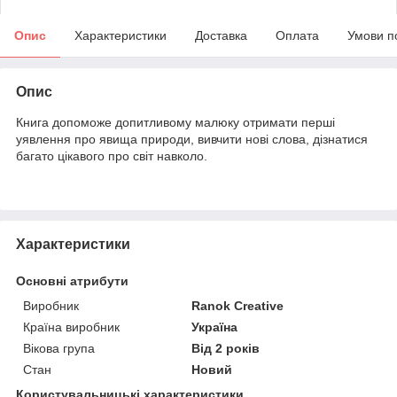
Опис
Характеристики
Доставка
Оплата
Умови п
Опис
Книга допоможе допитливому малюку отримати перші
уявлення про явища природи, вивчити нові слова, дізнатися
багато цікавого про світ навколо.
Характеристики
Основні атрибути
Виробник
Ranok Creative
Країна виробник
Україна
Вікова група
Від 2 років
Стан
Новий
Користувальницькі характеристики