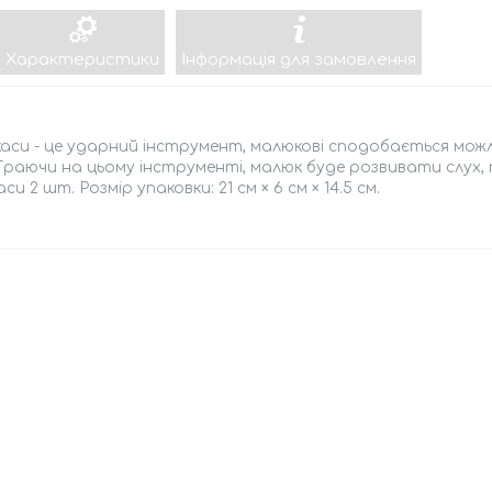
Характеристики
Інформація для замовлення
си - це ударний інструмент, малюкові сподобається можл
Граючи на цьому інструменті, малюк буде розвивати слух,
си 2 шт. Розмір упаковки: 21 см × 6 см × 14.5 см.