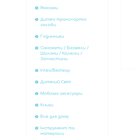
Рюкзаки
Дитячі транспортні
засоби
Годинники
Самокати / Біговели /
Шоломи / Коляски /
Запчастини
Intex/Bestway
Дитячий Світ
Мобільні аксесуари
Книги
Все для дому
Інструмент та
матеріали