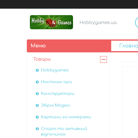
Hobbygames.ua
Главна
Товары
Hobbygames
Настільні ігри
Конструктори
Збірні Моделі
Картини за номерами
Спорт та активний
відпочинок