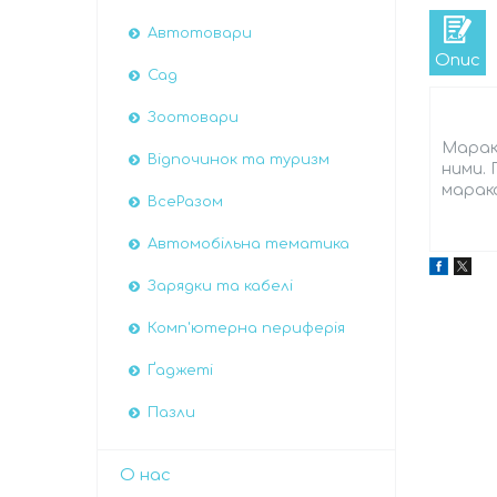
Автотовари
Опис
Сад
Зоотовари
Марака
Відпочинок та туризм
ними. 
марака
ВсеРазом
Автомобiльна тематика
Зарядки та кабелі
Комп'ютерна периферія
Ґаджеті
Пазли
О нас