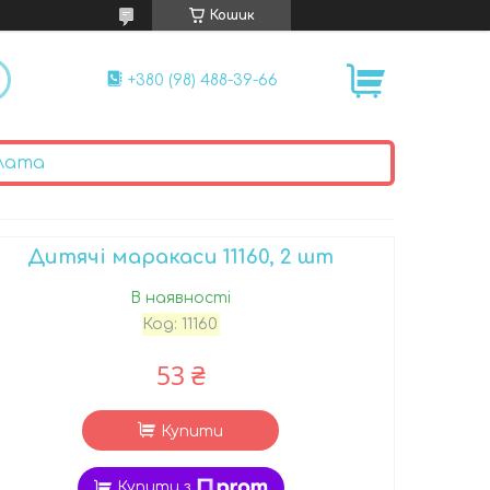
Кошик
+380 (98) 488-39-66
лата
Дитячі маракаси 11160, 2 шт
В наявності
Код:
11160
53 ₴
Купити
Купити з