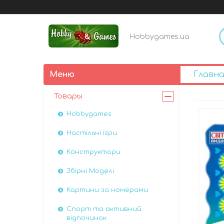
Hobbygames.ua
Главна
Товары
Hobbygames
Настільні ігри
Конструктори
Збірні Моделі
Картини за номерами
Спорт та активний
відпочинок