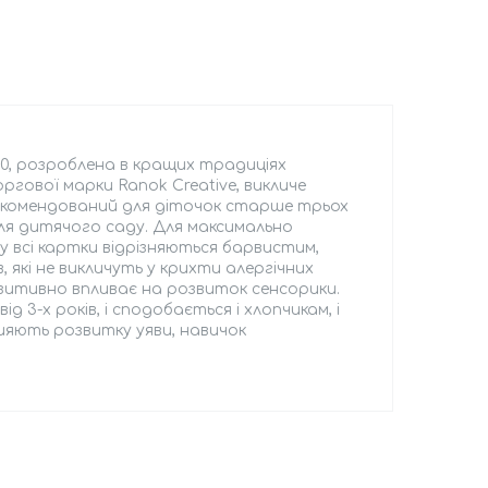
6010, розроблена в кращих традиціях
оргової марки Ranok Creative, викличе
 рекомендований для діточок старше трьох
для дитячого саду. Для максимально
 всі картки відрізняються барвистим,
які не викличуть у крихти алергічних
зитивно впливає на розвиток сенсорики.
 3-х років, і сподобається і хлопчикам, і
ияють розвитку уяви, навичок