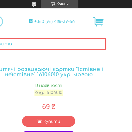
Кошик
+380 (98) 488-39-66
лата
итячі розвиваючі картки "Їстівне і
неїстівне" 16106010 укр. мовою
В наявності
Код:
16106010
69 ₴
Купити