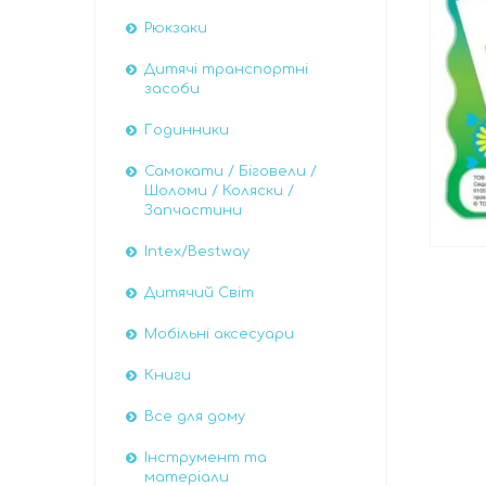
Рюкзаки
Дитячі транспортні
засоби
Годинники
Самокати / Біговели /
Шоломи / Коляски /
Запчастини
Intex/Bestway
Дитячий Світ
Мобільні аксесуари
Книги
Все для дому
Інструмент та
матеріали