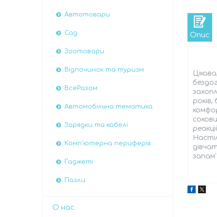
Автотовари
Сад
Опис
Зоотовари
Відпочинок та туризм
Цікава
бездог
ВсеРазом
захопл
років,
Автомобiльна тематика
комфор
сокови
Зарядки та кабелі
реакці
Настіл
Комп'ютерна периферія
дівчат
запам'
Ґаджеті
Пазли
О нас