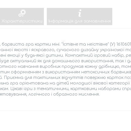
Характеристики
Інформація для замовлення
, барвиста гра картки міні. "Їстівне та неїстівне" (У) 1610
анної якості і яскравого, сучасного дизайну української т
ені емоції у будь-якої дитини. Компактний ігровий набір,
 буде актуальний як для домашнього використання, так і 
тного навчання виробник продумав кожну дрібницю, тому
тим оформленням з використанням нетоксичних барвників, 
й. Приємна для тактильних відчуттів поверхню карток по
ьна гра орієнтована на дітей молодшої вікової категорії від
кам. Цікаві ігри з тематичними, картковими наборами спр
ятовування, логічного і образного мислення.