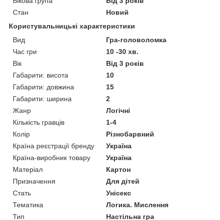
Вікова група
Від 3 років
Стан
Новий
Користувальницькі характеристики
Вид
Гра-головоломка
Час гри
10 -30 хв.
Вік
Від 3 років
Габарити: висота
10
Габарити: довжина
15
Габарити: ширина
2
Жанр
Логічні
Кількість гравців
1-4
Колір
Різнобарвний
Країна реєстрації бренду
Україна
Країна-виробник товару
Україна
Матеріал
Картон
Призначення
Для дітей
Стать
Унісекс
Тематика
Логика. Мислення
Тип
Настільна гра