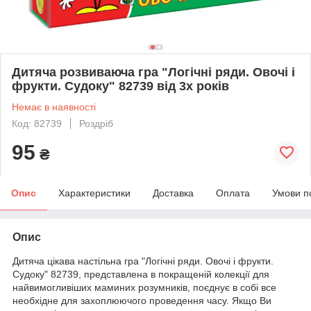
Дитяча розвиваюча гра "Логічні ряди. Овочі і
фрукти. Судоку" 82739 від 3х років
Немає в наявності
Код: 82739
Роздріб
95
₴
Опис
Характеристики
Доставка
Оплата
Умови п
Опис
Дитяча цікава настільна гра "Логічні ряди. Овочі і фрукти.
Судоку" 82739, представлена в покращеній колекції для
найвимогливіших маминих розумників, поєднує в собі все
необхідне для захоплюючого проведення часу. Якщо Ви