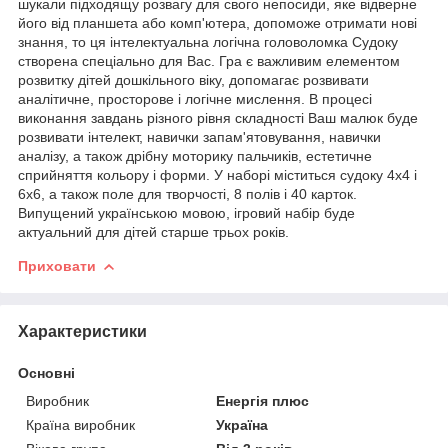
шукали підходящу розвагу для свого непосиди, яке відверне
його від планшета або комп'ютера, допоможе отримати нові
знання, то ця інтелектуальна логічна головоломка Судоку
створена спеціально для Вас. Гра є важливим елементом
розвитку дітей дошкільного віку, допомагає розвивати
аналітичне, просторове і логічне мислення. В процесі
виконання завдань різного рівня складності Ваш малюк буде
розвивати інтелект, навички запам'ятовування, навички
аналізу, а також дрібну моторику пальчиків, естетичне
сприйняття кольору і форми. У наборі міститься судоку 4х4 і
6х6, а також поле для творчості, 8 полів і 40 карток.
Випущений українською мовою, ігровий набір буде
актуальний для дітей старше трьох років.
Приховати
Характеристики
Основні
Виробник
Енергія плюс
Країна виробник
Україна