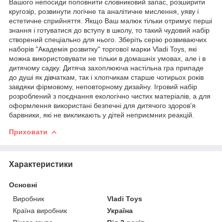
Вашого непосиди поповнити словниковий запас, розширити
кругозір, розвинути логічне та аналітичне мислення, уяву і
естетичне сприйняття. Якщо Ваш малюк тільки отримує перші
знання і готуватися до вступу в школу, то такий чудовий набір
створений спеціально для нього. Зберіть серію розвиваючих
наборів "Академія розвитку" торгової марки Vladi Toys, які
можна використовувати не тільки в домашніх умовах, але і в
дитячому садку. Дитяча захоплююча настільна гра припаде
до душі як дівчаткам, так і хлопчикам старше чотирьох років
завдяки фірмовому, неповторному дизайну. Ігровий набір
розроблений з поєднання екологічно чистих матеріалів, а для
оформлення використані безпечні для дитячого здоров'я
барвники, які не викликають у дітей неприємних реакцій.
Приховати
Характеристики
Основні
Виробник
Vladi Toys
Країна виробник
Україна