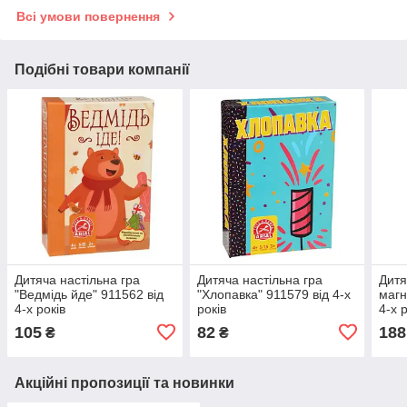
Всі умови повернення
Подібні товари компанії
Дитяча настільна гра
Дитяча настільна гра
Дитя
"Ведмідь йде" 911562 від
"Хлопавка" 911579 від 4-х
магн
4-х років
років
4-х 
105
82
188
₴
₴
Акційні пропозиції та новинки