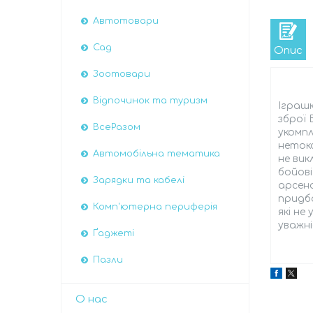
Автотовари
Сад
Опис
Зоотовари
Відпочинок та туризм
Іграшк
зброї 
ВсеРазом
укомпл
нетокс
Автомобiльна тематика
не вик
бойові
Зарядки та кабелі
арсена
придба
Комп'ютерна периферія
які не
уважні
Ґаджеті
Пазли
О нас