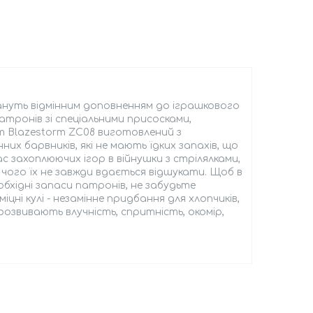
стануть відмінним доповненням до іграшкового
атронів зі спеціальними присосками,
ект Blazestorm ZC08 виготовлений з
их барвників, які не мають їдких запахів, що
с захоплюючих ігор в війнушки з стрілялками,
я чого їх не завжди вдається відшукати. Щоб в
бхідні запаси патронів, не забудьте
іцні кулі - незамінне придбання для хлопчиків,
 розвивають влучність, спритність, окомір,