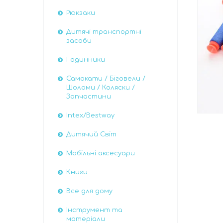
Рюкзаки
Дитячі транспортні
засоби
Годинники
Самокати / Біговели /
Шоломи / Коляски /
Запчастини
Intex/Bestway
Дитячий Світ
Мобільні аксесуари
Книги
Все для дому
Інструмент та
матеріали