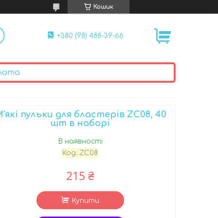
Кошик
+380 (98) 488-39-66
лата
'які пульки для бластерів ZC08, 40
шт в наборі
В наявності
Код:
ZC08
215 ₴
Купити