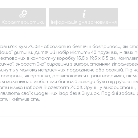
Характеристики
Інформація для замовлення
ові м'які кулі ZC08 - абсолютно безпечні боєприпаси, які 
Вашої дитини. Дитячий набір містить 40 пружних, м'яких п
ектованих в компактну коробку 15,5 х 19,5 х 5,5 см. Компл
ичної, зносостійкої сировини з використанням гіпоалергенн
личуть у малюка неприємних подразнень або реакцій. Під ча
 патрони, як правило, розлітаються в різні напрямки, післ
лі маленького любителя баталій завжди були під рукою нео
ти кілька наборів Blazestorm ZC08. Зручні у використанні, м
 уявляють своїх щоденних ігор без війнушок. Подібні забави
сть і кмітливість.