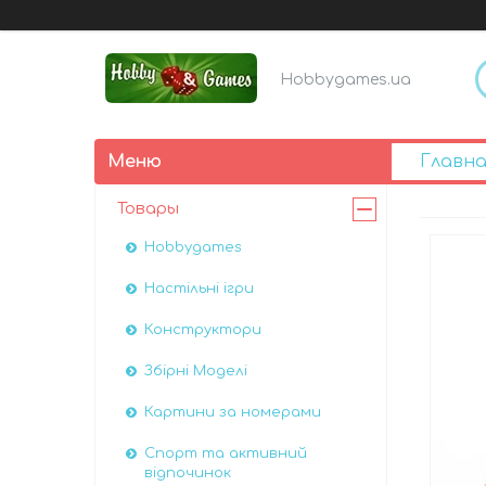
Hobbygames.ua
Главна
Товары
Hobbygames
Настільні ігри
Конструктори
Збірні Моделі
Картини за номерами
Спорт та активний
відпочинок