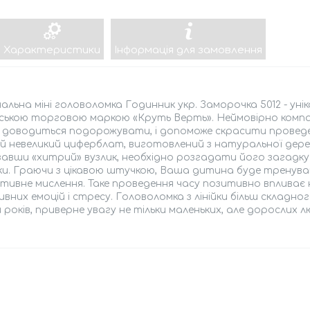
Характеристики
Інформація для замовлення
альна міні головоломка Годинник укр. Заморочка 5012 - унік
ською торговою маркою «Круть Верть». Неймовірно компакт
доводиться подорожувати, і допоможе скрасити проведен
й невеликий циферблат, виготовлений з натуральної дерев
завши «хитрий» вузлик, необхідно розгадати його загадку
ки. Граючи з цікавою штучкою, Ваша дитина буде тренува
тивне мислення. Таке проведення часу позитивно впливає 
вних емоцій і стресу. Головоломка з лінійки більш складн
 років, приверне увагу не тільки маленьких, але дорослих л