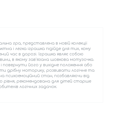
альна гра, представлена в новій колекції
на і легка іграшка підійде для тих, кому
ий час в дорозі. Іграшка являє собою
ини, в якому зав'язана шовкова мотузочка.
 і повернути його у вихідне положення або
ти дрібну моторику, розвивати логічне та
на психоемоційний стан, позбавляючи від
ого рівня, рекомендована для дітей старше
юбителів логічних задачок.