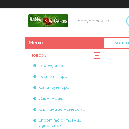
Hobbygames.ua
Главна
Товары
Hobbygames
Настільні ігри
Конструктори
Збірні Моделі
Картини за номерами
Спорт та активний
відпочинок