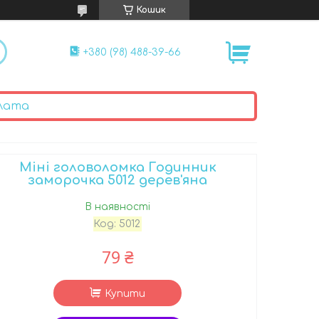
Кошик
+380 (98) 488-39-66
лата
Міні головоломка Годинник
заморочка 5012 дерев'яна
В наявності
Код:
5012
79 ₴
Купити