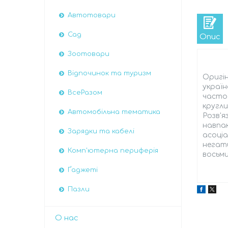
Автотовари
Сад
Опис
Зоотовари
Відпочинок та туризм
Оригін
україн
ВсеРазом
часто 
кругли
Автомобiльна тематика
Розв'я
навпа
Зарядки та кабелі
асоціа
негати
Комп'ютерна периферія
восьми
Ґаджеті
Пазли
О нас