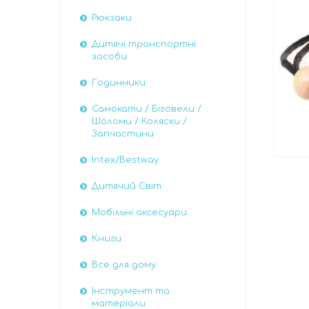
Рюкзаки
Дитячі транспортні
засоби
Годинники
Самокати / Біговели /
Шоломи / Коляски /
Запчастини
Intex/Bestway
Дитячий Світ
Мобільні аксесуари
Книги
Все для дому
Інструмент та
матеріали