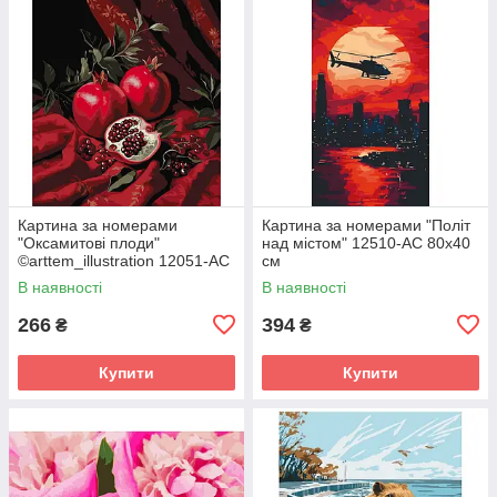
Картина за номерами
Картина за номерами "Політ
"Оксамитові плоди"
над містом" 12510-AC 80х40
©arttem_illustration 12051-AC
см
50х40 см
В наявності
В наявності
266
394
₴
₴
Купити
Купити