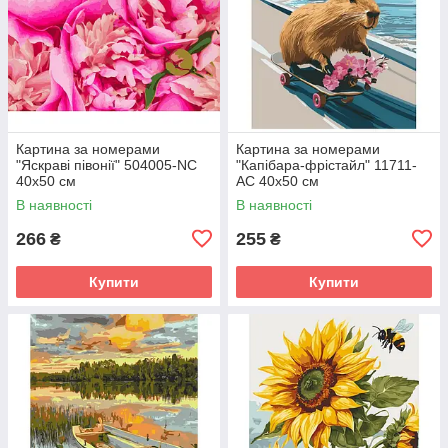
Картина за номерами
Картина за номерами
"Яскраві півонії" 504005-NC
"Капібара-фрістайл" 11711-
40х50 см
AC 40х50 см
В наявності
В наявності
266
255
₴
₴
Купити
Купити