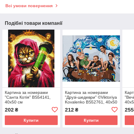
Всі умови повернення
Подібні товари компанії
Картина за номерами
Картина за номерами
Карт
"Санта Котія" BS54141,
"Друзі-шедеври" ©Viktoriya
"Веч
40х50 см
Kovalenko BS52761, 40х50
40х5
см
202
212
255
₴
₴
Купити
Купити