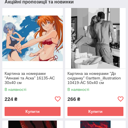
Акційні пропозиції та новинки
Картина за номерами
Картина за номерами "До
"Аянамі та Аска" 16135-AC
сніданку" ©arttem_illustration
30х40 см
10419-AC 50х40 см
В наявності
В наявності
224
266
₴
₴
Купити
Купити