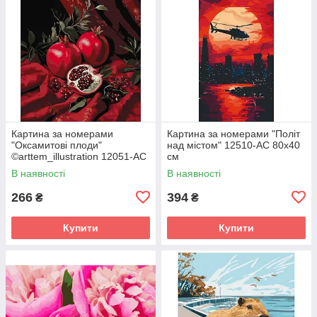
Картина за номерами
Картина за номерами "Політ
"Оксамитові плоди"
над містом" 12510-AC 80х40
©arttem_illustration 12051-AC
см
50х40 см
В наявності
В наявності
266
394
₴
₴
Купити
Купити