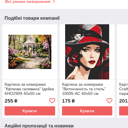
Всі умови повернення
Подібні товари компанії
Картина за номерами
Картина за номерами
Карт
"Квіткова галявина" Ідейка
"Витонченість та стиль"
Craf
KHO2909 40х50 см
10095-AC 40х50 см
пара
155
255
175
201
₴
₴
Купити
Купити
Акційні пропозиції та новинки