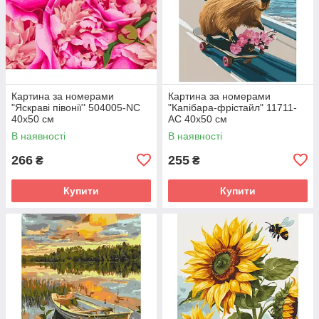
Картина за номерами
Картина за номерами
"Яскраві півонії" 504005-NC
"Капібара-фрістайл" 11711-
40х50 см
AC 40х50 см
В наявності
В наявності
266
255
₴
₴
Купити
Купити