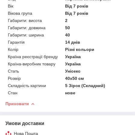
Вік
Від 7 років
Вікова група
Від 7 років
Габарити: висота
2
Габарити: довжина
50
Габарити: ширина
40
Гарантія
14 днів
Колір
Різні кольори
Країна реєстрації бренду
Україна
Країна-виробник товару
Україна
Стать
Унісекс
Розмір
40х50 см
Складність картини
5 Зірок (Складний)
Стан
нове
Приховати
Умови доставки
Нова Пошта