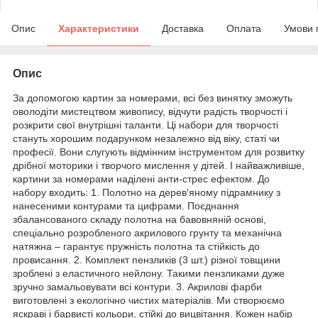
Опис
Характеристики
Доставка
Оплата
Умови 
Опис
За допомогою картин за номерами, всі без винятку зможуть
оволодіти мистецтвом живопису, відчути радість творчості і
розкрити свої внутрішні таланти. Ці набори для творчості
стануть хорошим подарунком незалежно від віку, статі чи
професії. Вони слугують відмінним інструментом для розвитку
дрібної моторики і творчого мислення у дітей. І найважливіше,
картини за номерами наділені анти-стрес ефектом. До
набору входить: 1. Полотно на дерев'яному підрамнику з
нанесеними контурами та цифрами. Поєднання
збалансованого складу полотна на бавовняній основі,
спеціально розробленого акрилового грунту та механічна
натяжна – гарантує пружність полотна та стійкість до
провисання. 2. Комплект пензликів (3 шт.) різної товщини
зроблені з еластичного нейлону. Такими пензликами дуже
зручно замальовувати всі контури. 3. Акрилові фарби
виготовлені з екологічно чистих матеріалів. Ми створюємо
яскраві і барвисті кольори, стійкі до вицвітання. Кожен набір