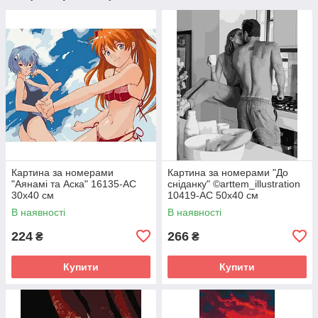
Картина за номерами
Картина за номерами "До
"Аянамі та Аска" 16135-AC
сніданку" ©arttem_illustration
30х40 см
10419-AC 50х40 см
В наявності
В наявності
224
266
₴
₴
Купити
Купити