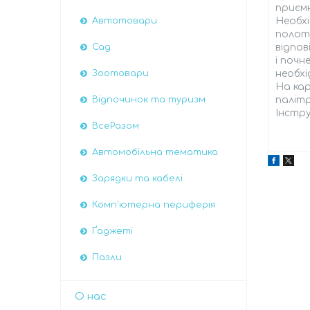
приємн
Необх
Автотовари
полот
відпо
Сад
і почн
необхі
Зоотовари
На кар
палітр
Відпочинок та туризм
Інстру
ВсеРазом
Автомобiльна тематика
Зарядки та кабелі
Комп'ютерна периферія
Ґаджеті
Пазли
О нас