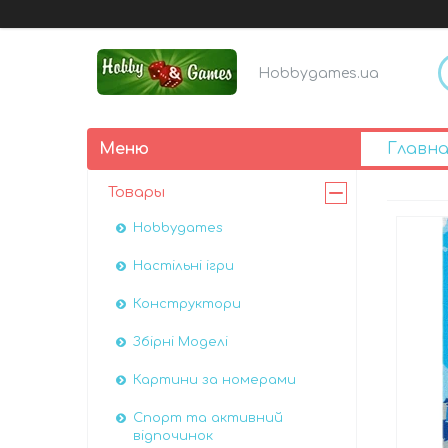
Hobbygames.ua
Главна
Товары
Hobbygames
Настільні ігри
Конструктори
Збірні Моделі
Картини за номерами
Спорт та активний
відпочинок