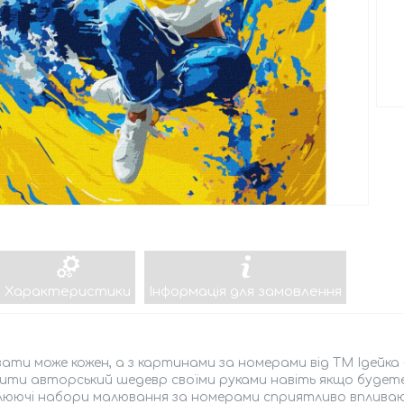
Характеристики
Інформація для замовлення
ти може кожен, а з картинами за номерами від ТМ Ідейка - 
ити авторський шедевр своїми руками навіть якщо будет
люючі набори малювання за номерами сприятливо впливаю