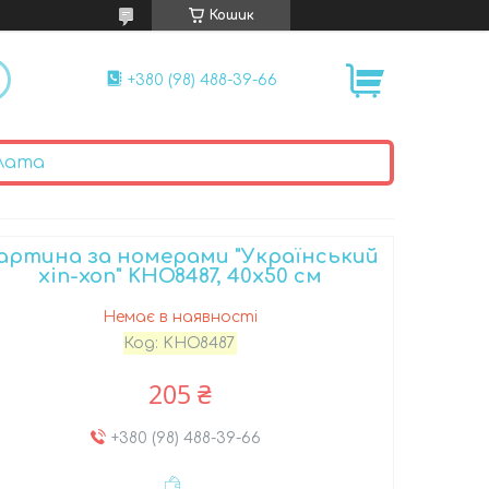
Кошик
+380 (98) 488-39-66
лата
артина за номерами "Український
хіп-хоп" KHO8487, 40х50 см
Немає в наявності
Код:
KHO8487
205 ₴
+380 (98) 488-39-66