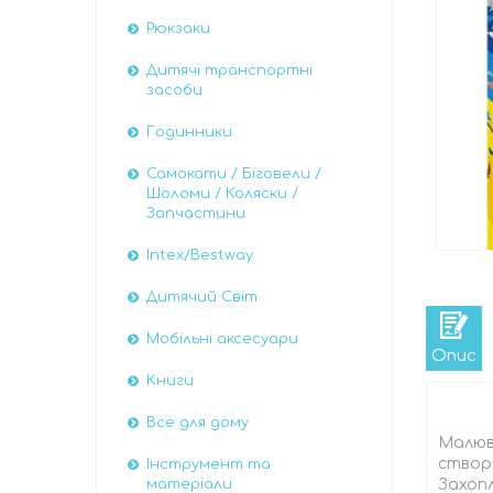
Рюкзаки
Дитячі транспортні
засоби
Годинники
Самокати / Біговели /
Шоломи / Коляски /
Запчастини
Intex/Bestway
Дитячий Світ
Мобільні аксесуари
Опис
Книги
Все для дому
Малюва
створ
Інструмент та
Захоп
матеріали