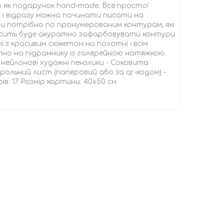
о як подарунок hand-made. Все просто!
 і відразу можна починати писати на
 потрібно по пронумерованим контурам, які
досить буде акуратно зафарбовувати контури
 з красивим сюжетом на полотні і всім
но на підрамнику із галерейною натяжкою.
 нейлонові художні пензлики - Соковита
ольний лист (паперовий або за qr-кодом) -
рів: 17 Розмір картини: 40х50 см