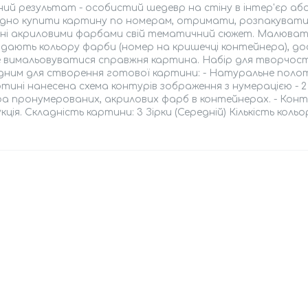
ий результат - особистий шедевр на стіну в інтер'єр аб
ідно купити картину по номерам, отримати, розпакувати
ні акриловими фарбами свій тематичний сюжет. Малювати
відають кольору фарби (номер на кришечці контейнера), 
е вимальовуватися справжня картина. Набір для творчості
дним для створення готової картини: - Натуральне полот
тині нанесена схема контурів зображення з нумерацією - 2
а пронумерованих, акрилових фарб в контейнерах. - Контр
кція. Складність картини: 3 Зірки (Середній) Кількість кольо