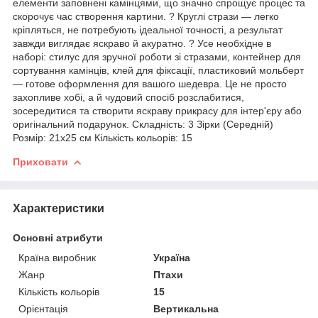
елементи заповнені камінцями, що значно спрощує процес та
скорочує час створення картини. ? Круглі стрази — легко
кріпляться, не потребують ідеальної точності, а результат
завжди виглядає яскраво й акуратно. ? Усе необхідне в
наборі: стилус для зручної роботи зі стразами, контейнер для
сортування камінців, клей для фіксації, пластиковий мольберт
— готове оформлення для вашого шедевра. Це не просто
захопливе хобі, а й чудовий спосіб розслабитися,
зосередитися та створити яскраву прикрасу для інтер'єру або
оригінальний подарунок. Складність: 3 Зірки (Середній)
Розмір: 21х25 см Кількість кольорів: 15
Приховати
Характеристики
Основні атрибути
Країна виробник
Україна
Жанр
Птахи
Кількість кольорів
15
Орієнтація
Вертикальна