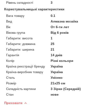
Рівень складності
3
Користувальницькі характеристики
Вага товару
0.1
Вид
Алмазна мозаїка
Вік
От 6-ти лет
Вікова група
Від 6 років
Габарити: висота
1
Габарити: довжина
25
Габарити: ширина
21
Гарантія
14 днів
Колір
Різні кольори
Країна реєстрації бренду
Україна
Країна-виробник товару
Україна
Стать
Унісекс
Розмір
21х25 см
Складність картини
3 Зірки (Середній)
Стан
нове
Приховати