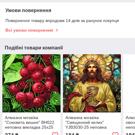
Умови повернення
Повернення товару впродовж 14 днів за рахунок покупця
Всі умови повернення
Подібні товари компанії
Алмазна мозаїка
Алмазна мозаїка
Алма
"Соковита вишня" BH022
"Священний келих"
овоч
неповна викладка 25х25
YJB3030-25 неповна
непо
см
викладка 30х30 см
см
274
184
184