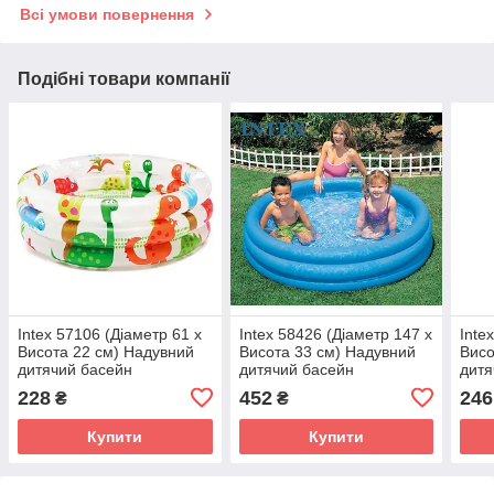
Всі умови повернення
Подібні товари компанії
Intex 57106 (Діаметр 61 x
Intex 58426 (Діаметр 147 x
Inte
Висота 22 см) Надувний
Висота 33 см) Надувний
Висо
дитячий басейн
дитячий басейн
дитя
"Динозаври"
228
452
246
₴
₴
Купити
Купити