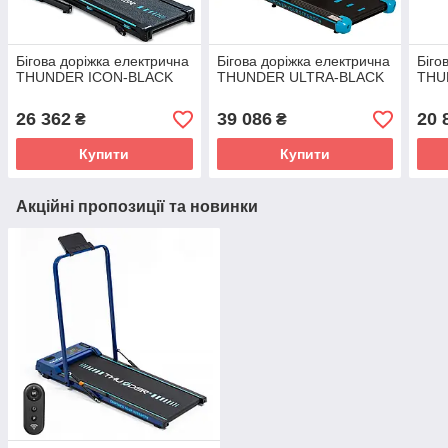
Бігова доріжка електрична
Бігова доріжка електрична
Біго
THUNDER ICON-BLACK
THUNDER ULTRA-BLACK
THU
26 362
39 086
20 
₴
₴
Купити
Купити
Акційні пропозиції та новинки