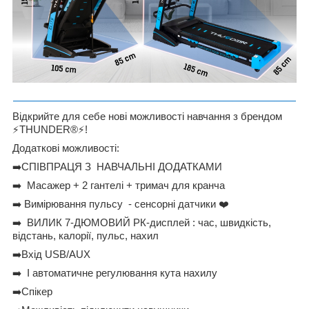
Відкрийте для себе нові можливості навчання з брендом
⚡
THUNDER®️
⚡
!
Додаткові можливості:
➡
️СПІВПРАЦЯ З НАВЧАЛЬНІ ДОДАТКАМИ
➡
️ Масажер + 2 гантелі + тримач для кранча
➡
️ Вимірювання пульсу - сенсорні датчики
❤
➡
️ ВИЛИК 7-ДЮМОВИЙ РК-дисплей : час, швидкість,
відстань, калорії, пульс, нахил
➡
️Вхід USB/AUX
➡
️ І автоматичне регулювання кута нахилу
➡
️Спікер