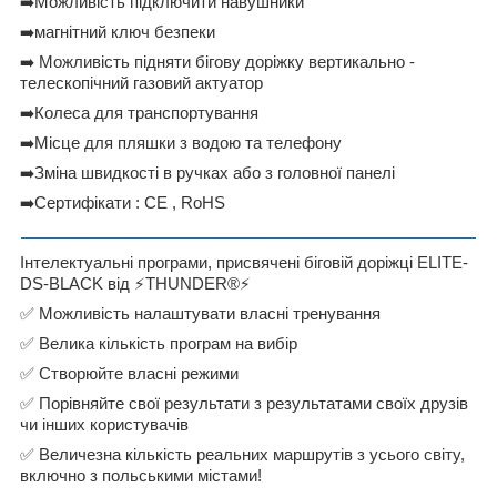
➡
️Можливість підключити навушники
➡
️магнітний ключ безпеки
➡
️ Можливість підняти бігову доріжку вертикально -
телескопічний газовий актуатор
➡
️Колеса для транспортування
➡
️Місце для пляшки з водою та телефону
➡
️Зміна швидкості в ручках або з головної панелі
➡
️Сертифікати : CE , RoHS
Інтелектуальні програми, присвячені біговій доріжці ELITE-
DS-BLACK від
⚡
THUNDER®️
⚡
✅
Можливість налаштувати власні тренування
✅
Велика кількість програм на вибір
✅
Створюйте власні режими
✅
Порівняйте свої результати з результатами своїх друзів
чи інших користувачів
✅
Величезна кількість реальних маршрутів з усього світу,
включно з польськими містами!