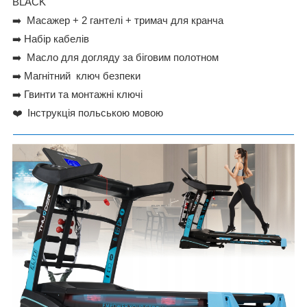
BLACK
➡
️ Масажер + 2 гантелі + тримач для кранча
➡
️ Набір кабелів
➡
️ Масло для догляду за біговим полотном
➡
️ Магнітний ключ безпеки
➡
️ Гвинти та монтажні ключі
❤
️ Інструкція польською мовою