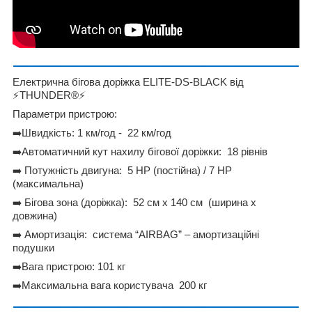
Електрична бігова доріжка ELITE-DS-BLACK від
⚡
THUNDER®️
⚡
Параметри пристрою:
➡
️Швидкість: 1 км/год - 22 км/год
➡
️Автоматичний кут нахилу бігової доріжки: 18 рівнів
➡
️ Потужність двигуна: 5 HP (постійна) / 7 HP
(максимальна)
➡
️ Бігова зона (доріжка): 52 см х 140 см (ширина х
довжина)
➡
️ Амортизація: система “AIRBAG” – амортизаційні
подушки
➡
️Вага пристрою: 101 кг
➡
️Максимальна вага користувача 200 кг