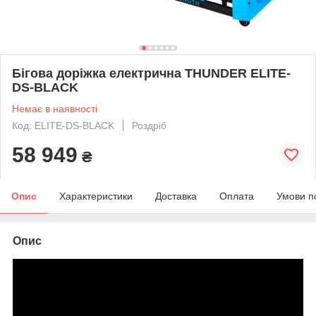
Бігова доріжка електрична THUNDER ELITE-
DS-BLACK
Немає в наявності
Код: ELITE-DS-BLACK
Роздріб
58 949
₴
Опис
Характеристики
Доставка
Оплата
Умови п
Опис