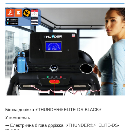
Бігова доріжка
⚡
THUNDER®️ ELITE-DS-BLACK
⚡
У комплекті:
➡
️ Електрична бігова доріжка
⚡
THUNDER®️
⚡
ELITE-DS-