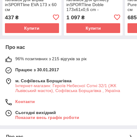
inSPORTline EVA 173 x 60
inSPORTline Doble
Pure
см
173x61x0,6 cm -
см
фіолетово-рожевий
437
1 097
685
₴
₴
Купити
Купити
Про нас
96% позитивних з 215 відгуків за рік
Працює з 30.01.2017
м. Софіївська Борщагівка
Інтернет-магазин: Героїв Небесної Сотні 32/1 (ЖК
Львівський маєток), Софіївська Борщагівка , Україна
Контакти
Сьогодні вихідний
Показати весь графік роботи
Про нас