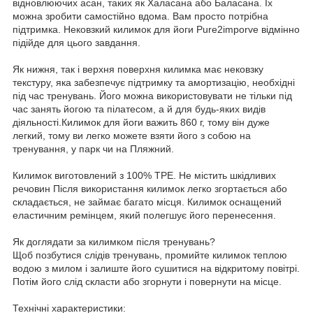
відновлюючих асан, таких як Халасана або Баласана. Їх
можна зробити самостійно вдома. Вам просто потрібна
підтримка. Нековзкий килимок для йоги Pure2imporve відмінно
підійде для цього завдання.
Як нижня, так і верхня поверхня килимка має нековзку
текстуру, яка забезпечує підтримку та амортизацію, необхідні
під час тренувань. Його можна використовувати не тільки під
час занять йогою та пілатесом, а й для будь-яких видів
діяльності.Килимок для йоги важить 860 г, тому він дуже
легкий, тому ви легко можете взяти його з собою на
тренування, у парк чи на Пляжний.
Килимок виготовлений з 100% TPE. Не містить шкідливих
речовин Після використання килимок легко згортається або
складається, не займає багато місця. Килимок оснащений
еластичним ремінцем, який полегшує його перенесення.
Як доглядати за килимком після тренувань?
Щоб позбутися слідів тренувань, промийте килимок теплою
водою з милом і залиште його сушитися на відкритому повітрі.
Потім його слід скласти або згорнути і повернути на місце.
Технічні характеристики: