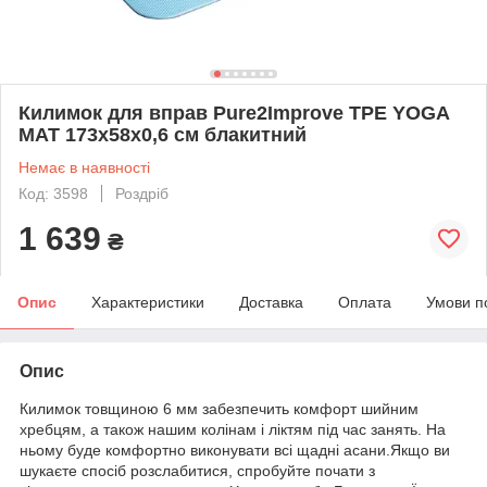
Килимок для вправ Pure2Improve TPE YOGA
MAT 173x58x0,6 см блакитний
Немає в наявності
Код: 3598
Роздріб
1 639
₴
Опис
Характеристики
Доставка
Оплата
Умови п
Опис
Килимок товщиною 6 мм забезпечить комфорт шийним
хребцям, а також нашим колінам і ліктям під час занять. На
ньому буде комфортно виконувати всі щадні асани.Якщо ви
шукаєте спосіб розслабитися, спробуйте почати з