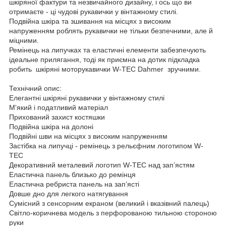
шкіряної фактури та незвичайного дизайну, і ось що ви
отримаєте - ці чудові рукавички у вінтажному стилі.
Подвійна шкіра та зшивання на місцях з високим
напруженням роблять рукавички не тільки безпечними, але й
міцними.
Ремінець на липучках та еластичні елементи забезпечують
ідеальне прилягання, тоді як приємна на дотик підкладка
робить шкіряні моторукавички W-TEC Dahmer зручними.
Технічний опис:
Елегантні шкіряні рукавички у вінтажному стилі
М'який і податливий матеріал
Прихований захист костяшки
Подвійна шкіра на долоні
Подвійні шви на місцях з високим напруженням
Застібка на липучці - ремінець з рельєфним логотипом W-
TEC
Декоративний металевий логотип W-TEC над зап’ястям
Еластична панель близько до ремінця
Еластична ребриста панель на зап’ясті
Довше дно для легкого натягування
Сумісний з сенсорним екраном (великий і вказівний палець)
Світло-коричнева модель з перфорованою тильною стороною
руки