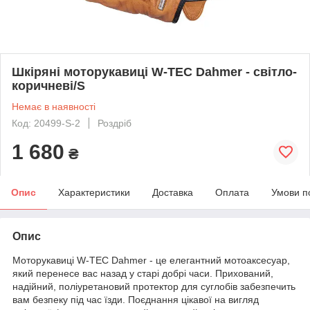
Шкіряні моторукавиці W-TEC Dahmer - світло-
коричневі/S
Немає в наявності
Код: 20499-S-2
Роздріб
1 680
₴
Опис
Характеристики
Доставка
Оплата
Умови п
Опис
Моторукавиці W-TEC Dahmer - це елегантний мотоаксесуар,
який перенесе вас назад у старі добрі часи. Прихований,
надійний, поліуретановий протектор для суглобів забезпечить
вам безпеку під час їзди. Поєднання цікавої на вигляд