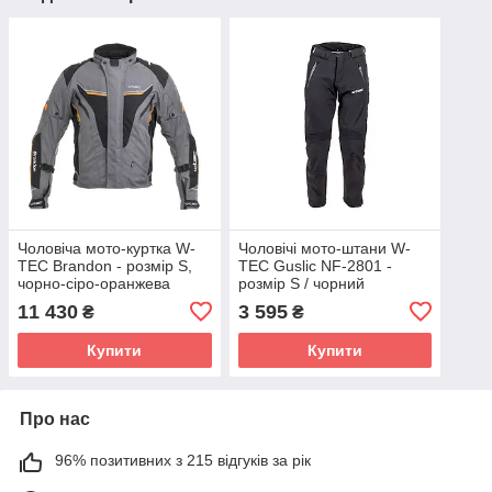
Чоловіча мото-куртка W-
Чоловічі мото-штани W-
TEC Brandon - розмір S,
TEC Guslic NF-2801 -
чорно-сіро-оранжева
розмір S / чорний
11 430
3 595
₴
₴
Купити
Купити
Про нас
96% позитивних з 215 відгуків за рік