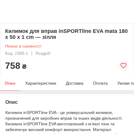
Килимок для вправ inSPORTline EVA mata 180
x 50 x 1 cm — зілля
Немає в наявності
Код: 2388-1
Роздріб
758
₴
Опис
Характеристики
Доставка
Оплата
Умови п
Опис
Килимок inSPORTline EVA - це універсальний килимок,
призначений для аеробних вправ та інших видів діяльності.
Килимок inSPORTline EVA виготовлений з м’якої піни та
забезпечує високий комфорт використання. Матеріал