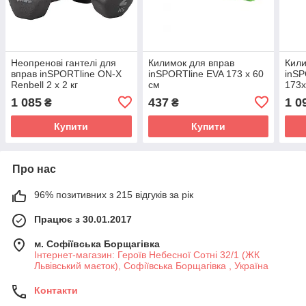
Неопренові гантелі для
Килимок для вправ
Кили
вправ inSPORTline ON-X
inSPORTline EVA 173 x 60
inSP
Renbell 2 х 2 кг
см
173x
фіол
1 085
437
1 0
₴
₴
Купити
Купити
Про нас
96% позитивних з 215 відгуків за рік
Працює з 30.01.2017
м. Софіївська Борщагівка
Інтернет-магазин: Героїв Небесної Сотні 32/1 (ЖК
Львівський маєток), Софіївська Борщагівка , Україна
Контакти