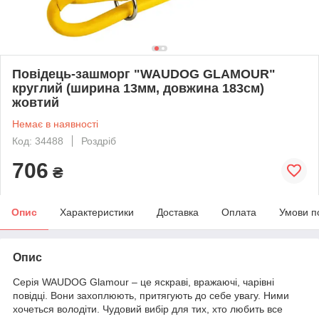
Повідець-зашморг "WAUDOG GLAMOUR"
круглий (ширина 13мм, довжина 183см)
жовтий
Немає в наявності
Код: 34488
Роздріб
706
₴
Опис
Характеристики
Доставка
Оплата
Умови п
Опис
Серія WAUDOG Glamour – це яскраві, вражаючі, чарівні
повідці. Вони захоплюють, притягують до себе увагу. Ними
хочеться володіти. Чудовий вибір для тих, хто любить все