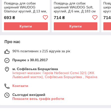
Повідець для собак
Повідець для собак
Пові
шкіряний WAUDOG
шкіряний WAUDOG Soft,
шкір
Glamour круглий, Д 13 мм,
круглий, Д 6 мм, Д 183 см
круг
Д 122 см жовтий
коричневий
чор
693
714
714
₴
₴
Купити
Купити
Про нас
96% позитивних з 215 відгуків за рік
Працює з 30.01.2017
м. Софіївська Борщагівка
Інтернет-магазин: Героїв Небесної Сотні 32/1 (ЖК
Львівський маєток), Софіївська Борщагівка , Україна
Контакти
Сьогодні вихідний
Показати весь графік роботи