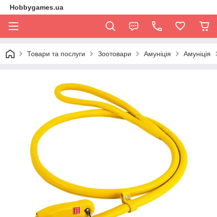
Hobbygames.ua
Товари та послуги
Зоотовари
Амуніція
Амуніція