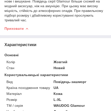
нове і вишукане. Повідець серії Glamour більше схожий на
модний аксесуар, ніж на амуніцію. При цьому має високу
міцність, стійкість до атмосферних опадів. При правильному
підборі розміру і дбайливому користуванні прослужить
тривалий час.
Приховати
Характеристики
Основні
Колір
Жовтий
Стан
Новий
Користувальницькі характеристики
Вид
Повідець-зашморг
Країна походження товару
UA
Матеріал
Кожа
Розмір
L-XL
ТМ / серія
WAUDOG Glamour