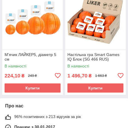
М'ячик ЛАЙКЕР5, діаметр 5
Настільна гра Smart Games
см
IQ Блок (SG 466 RUS)
В наявності
В наявності
224,10
1 496,70
₴
₴
249 ₴
1 663 ₴
Купити
Купити
Про нас
96% позитивних з 213 відгуків за рік
Працює з 30.01.2017