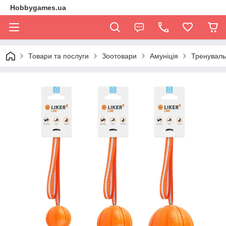
Hobbygames.ua
Товари та послуги
Зоотовари
Амуніція
Тренуваль