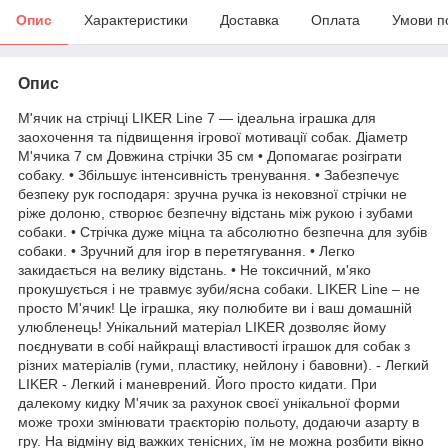
Опис
Характеристики
Доставка
Оплата
Умови п
Опис
М'ячик на стрічці LIKER Line 7 — ідеальна іграшка для
заохочення та підвищення ігрової мотивації собак. Діаметр
М'ячика 7 см Довжина стрічки 35 см • Допомагає розіграти
собаку. • Збільшує інтенсивність тренування. • Забезпечує
безпеку рук господаря: зручна ручка із нековзної стрічки не
ріже долоню, створює безпечну відстань між рукою і зубами
собаки. • Стрічка дуже міцна та абсолютно безпечна для зубів
собаки. • Зручний для ігор в перетягування. • Легко
закидається на велику відстань. • Не токсичний, м'яко
прокушується і не травмує зуби/ясна собаки. LIKER Line – не
просто М'ячик! Це іграшка, яку полюбите ви і ваш домашній
улюбленець! Унікальний матеріал LIKER дозволяє йому
поєднувати в собі найкращі властивості іграшок для собак з
різних матеріалів (гуми, пластику, нейлону і бавовни). - Легкий
LIKER - Легкий і маневрений. Його просто кидати. При
далекому кидку М'ячик за рахунок своєї унікальної форми
може трохи змінювати траєкторію польоту, додаючи азарту в
гру. На відміну від важких тенісних, їм не можна розбити вікно