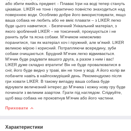
або збити якийсь предмет. - Плаває Ігри на воді тепер стануть
цікавіше. LIKER не тоне і практично повністю знаходиться над
поверхнею води. Особливо добре його використовувати, якщо
ваша собака не любить або не вміє плавати – з LIKER легко
буде цього навчитися. - Безпечний Унікальний матеріал, з
якого зроблений LIKER – не токсичний, прокушується і не
ранить зуби та ясна собаки. М'ячиком неможливо
поранитися, так як матеріал хоч і пружний, але м'який. LIKER
великою мірою і корисний. Потрапляючи всередину, зуби
собаки очищаються. Брудний М'ячик легко відмивається.
М'ячик буде радувати вашого друга, а разом з ним і вас!
LIKER дуже складно втратити! Він не буде провалюватися в
сніг, його буде видно у траві, він не тоне у воді. А його колір ви
побачите навіть в найпохмуріший день. Рекомендуємо після
гри ховати LIKER. В такому випадку ваша собака буде
відчувати величезний інтерес до М'ячика і кожну нову гру буде
починати з великим азартом. Грати під наглядом. Слідкуйте,
щоб ваш собака не проковтнув М'ячик або його частини.
Приховати
Характеристики