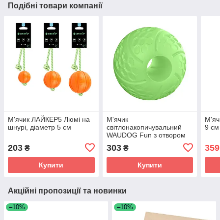
Подібні товари компанії
М'ячик ЛАЙКЕР5 Люмі на
М'ячик
М'яч
шнурі, діаметр 5 см
світлонакопичувальний
9 см
WAUDOG Fun з отвором
для ласощів, 7 см
203
303
359
₴
₴
Купити
Купити
Акційні пропозиції та новинки
–10%
–10%